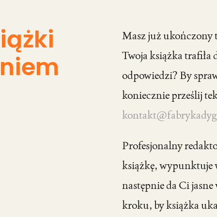
iążki
Masz już ukończony t
Twoja książka trafiła 
aniem
odpowiedzi? By sprawd
koniecznie prześlij te
kontakt@fabrykadygr
Profesjonalny redakt
książkę, wypunktuje w
następnie da Ci jasne
kroku, by książka ukaz