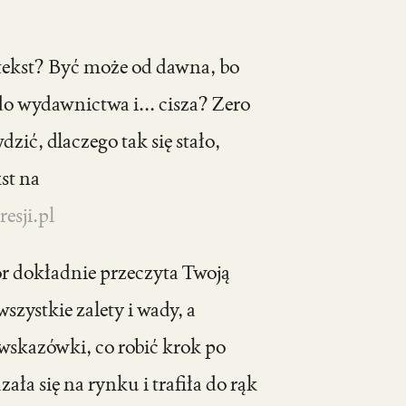
ekst? Być może od dawna, bo
do wydawnictwa i... cisza? Zero
zić, dlaczego tak się stało,
kst na
esji.pl
or dokładnie przeczyta Twoją
szystkie zalety i wady, a
 wskazówki, co robić krok po
ała się na rynku i trafiła do rąk