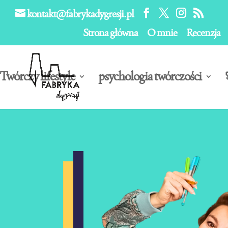
kontakt@fabrykadygresji.pl
Strona główna
O mnie
Recenzja
Twórczy lifestyle
psychologia twórczości