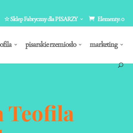
☆ Sklep Fabryczny dla PISARZY
Elementy: 0
ofila
pisarskie rzemiosło
marketing
 Teofila