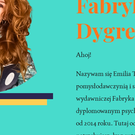
Fabry
Dygre
Ahoj!
Nazywam się Emilia Te
pomysłodawczynią i s
wydawniczej Fabryka 
dyplomowanym psycho
od 2014 roku. Tutaj o