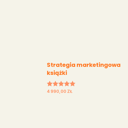
Strategia marketingowa
książki
Oceniono
4 990,00
ZŁ
5.00
na 5