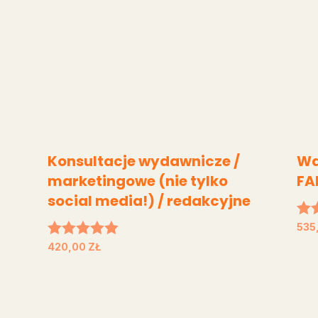
Konsultacje wydawnicze /
Wa
marketingowe (nie tylko
FA
social media!) / redakcyjne
Oce
535
5.0
Oceniono
420,00
ZŁ
na 
5.00
na 5