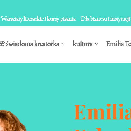
Warsztaty literackie i kursy pisania
Dla biznesu i instytucji
🌸 świadoma kreatorka
kultura
Emilia Te
Emilia