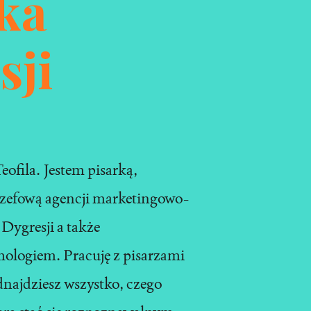
ka
sji
ofila. Jestem pisarką,
zefową agencji marketingowo-
Dygresji a także
logiem. Pracuję z pisarzami
dnajdziesz wszystko, czego