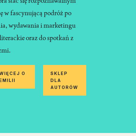
tora stać się rozpoznawalnym
ę w fascynującą podróż po
nia, wydawania i marketingu
literackie oraz do spotkań z
źmi.
WIĘCEJ O
SKLEP
EMILII
DLA
AUTORÓW