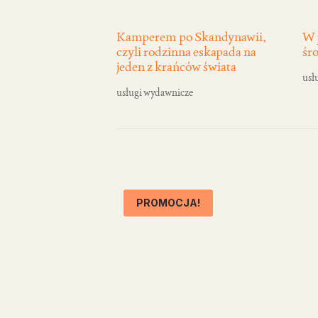
Kamperem po Skandynawii,
W 
czyli rodzinna eskapada na
śr
jeden z krańców świata
usł
usługi wydawnicze
PROMOCJA!