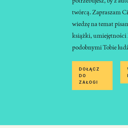
potrzebujesz, by z au
twórcą. Zapraszam Ci
wiedzę na temat pisa
książki, umiejętności 
podobnymi Tobie lud
DOŁĄCZ
DO
ZAŁOGI