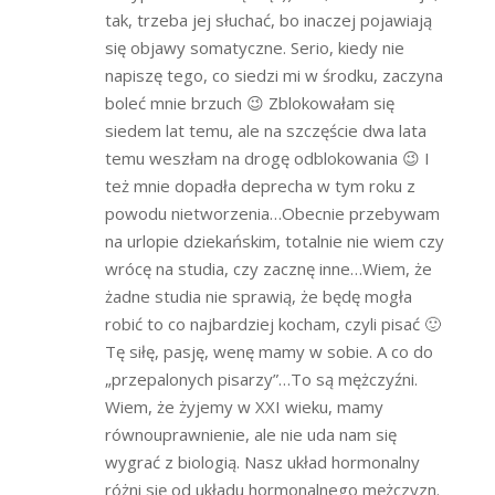
tak, trzeba jej słuchać, bo inaczej pojawiają
się objawy somatyczne. Serio, kiedy nie
napiszę tego, co siedzi mi w środku, zaczyna
boleć mnie brzuch 😉 Zblokowałam się
siedem lat temu, ale na szczęście dwa lata
temu weszłam na drogę odblokowania 😉 I
też mnie dopadła deprecha w tym roku z
powodu nietworzenia…Obecnie przebywam
na urlopie dziekańskim, totalnie nie wiem czy
wrócę na studia, czy zacznę inne…Wiem, że
żadne studia nie sprawią, że będę mogła
robić to co najbardziej kocham, czyli pisać 🙂
Tę siłę, pasję, wenę mamy w sobie. A co do
„przepalonych pisarzy”…To są mężczyźni.
Wiem, że żyjemy w XXI wieku, mamy
równouprawnienie, ale nie uda nam się
wygrać z biologią. Nasz układ hormonalny
różni się od układu hormonalnego mężczyzn.