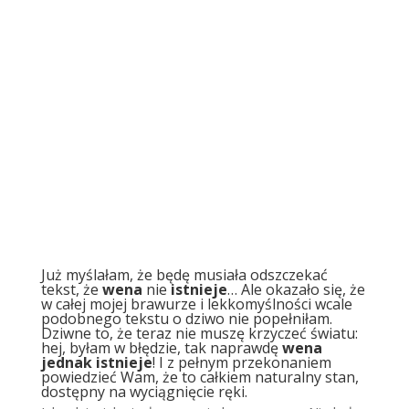
Już myślałam, że będę musiała odszczekać
tekst, że
wena
nie
istnieje
… Ale okazało się, że
w całej mojej brawurze i lekkomyślności wcale
podobnego tekstu o dziwo nie popełniłam.
Dziwne to, że teraz nie muszę krzyczeć światu:
hej, byłam w błędzie, tak naprawdę
wena
jednak istnieje
! I z pełnym przekonaniem
powiedzieć Wam, że to całkiem naturalny stan,
dostępny na wyciągnięcie ręki.