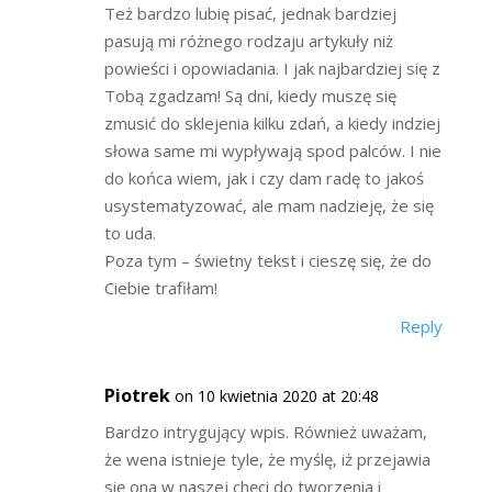
Też bardzo lubię pisać, jednak bardziej
pasują mi różnego rodzaju artykuły niż
powieści i opowiadania. I jak najbardziej się z
Tobą zgadzam! Są dni, kiedy muszę się
zmusić do sklejenia kilku zdań, a kiedy indziej
słowa same mi wypływają spod palców. I nie
do końca wiem, jak i czy dam radę to jakoś
usystematyzować, ale mam nadzieję, że się
to uda.
Poza tym – świetny tekst i cieszę się, że do
Ciebie trafiłam!
Reply
Piotrek
on 10 kwietnia 2020 at 20:48
Bardzo intrygujący wpis. Również uważam,
że wena istnieje tyle, że myślę, iż przejawia
się ona w naszej chęci do tworzenia i