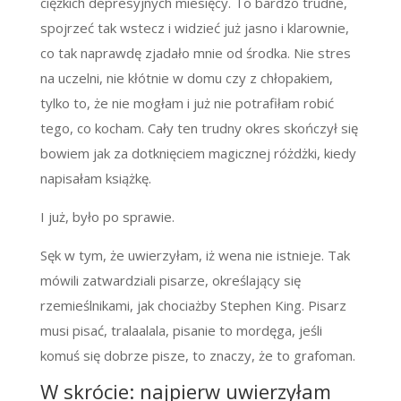
ciężkich depresyjnych miesięcy. To bardzo trudne,
spojrzeć tak wstecz i widzieć już jasno i klarownie,
co tak naprawdę zjadało mnie od środka. Nie stres
na uczelni, nie kłótnie w domu czy z chłopakiem,
tylko to, że nie mogłam i już nie potrafiłam robić
tego, co kocham. Cały ten trudny okres skończył się
bowiem jak za dotknięciem magicznej różdżki, kiedy
napisałam książkę.
I już, było po sprawie.
Sęk w tym, że uwierzyłam, iż wena nie istnieje. Tak
mówili zatwardziali pisarze, określający się
rzemieślnikami, jak chociażby Stephen King. Pisarz
musi pisać, tralaalala, pisanie to mordęga, jeśli
komuś się dobrze pisze, to znaczy, że to grafoman.
W skrócie: najpierw uwierzyłam