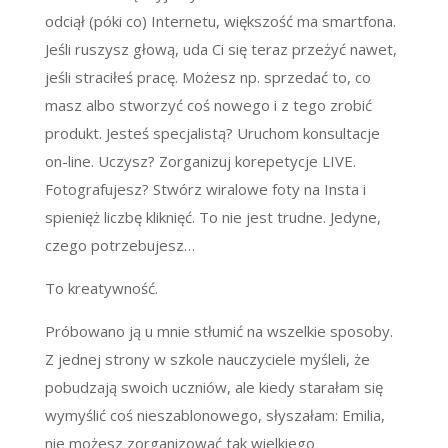
odciął (póki co) Internetu, większość ma smartfona.
Jeśli ruszysz głową, uda Ci się teraz przeżyć nawet,
jeśli straciłeś pracę. Możesz np. sprzedać to, co
masz albo stworzyć coś nowego i z tego zrobić
produkt. Jesteś specjalistą? Uruchom konsultacje
on-line. Uczysz? Zorganizuj korepetycje LIVE.
Fotografujesz? Stwórz wiralowe foty na Insta i
spienięż liczbę kliknięć. To nie jest trudne. Jedyne,
czego potrzebujesz…
To kreatywność.
Próbowano ją u mnie stłumić na wszelkie sposoby.
Z jednej strony w szkole nauczyciele myśleli, że
pobudzają swoich uczniów, ale kiedy starałam się
wymyślić coś nieszablonowego, słyszałam: Emilia,
nie możesz zorganizować tak wielkiego