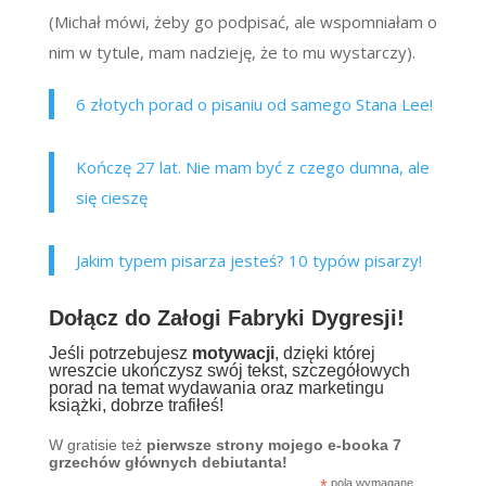
(Michał mówi, żeby go podpisać, ale wspomniałam o
nim w tytule, mam nadzieję, że to mu wystarczy).
6 złotych porad o pisaniu od samego Stana Lee!
Kończę 27 lat. Nie mam być z czego dumna, ale
się cieszę
Jakim typem pisarza jesteś? 10 typów pisarzy!
Dołącz do Załogi Fabryki Dygresji!
Jeśli potrzebujesz
motywacji
, dzięki której
wreszcie ukończysz swój tekst, szczegółowych
porad na temat wydawania oraz marketingu
książki, dobrze trafiłeś!
W gratisie też
pierwsze strony mojego e-booka 7
grzechów głównych debiutanta!
pola wymagane