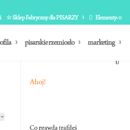
i
☆ Sklep Fabryczny dla PISARZY
Elementy: 0
ofila
pisarskie rzemiosło
marketing
Ahoj!
Co prawda trafiłeś