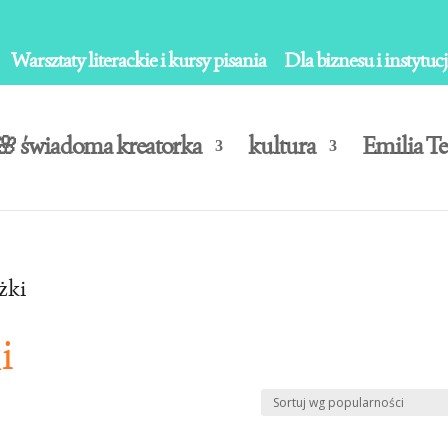
Warsztaty literackie i kursy pisania
Dla biznesu i instytucj
🌸 świadoma kreatorka
kultura
Emilia Te
żki
i