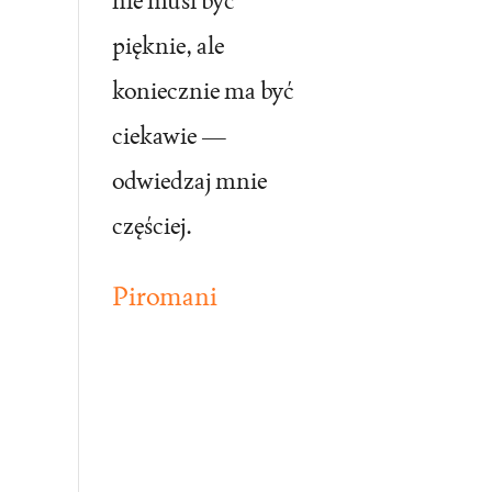
nie musi być
pięknie, ale
koniecznie ma być
ciekawie —
odwiedzaj mnie
częściej.
Piromani