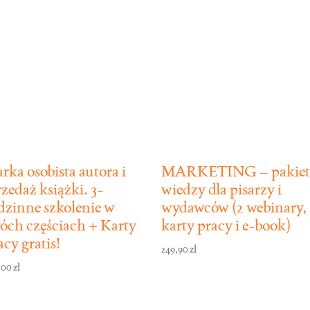
rka osobista autora i
MARKETING – pakiet
rzedaż książki. 3-
wiedzy dla pisarzy i
dzinne szkolenie w
wydawców (2 webinary,
óch częściach + Karty
karty pracy i e-book)
acy gratis!
249,90
zł
,00
zł