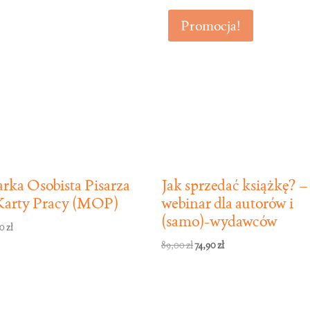
Promocja!
rka Osobista Pisarza
Jak sprzedać książkę? –
Karty Pracy (MOP)
webinar dla autorów i
(samo)-wydawców
90
zł
Pierwotna
Aktualna
89,00
zł
74,90
zł
cena
cena
wynosiła:
wynosi:
89,00 zł.
74,90 zł.