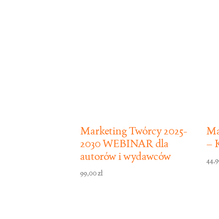
według
popularności
Marketing Twórcy 2025-
Ma
2030 WEBINAR dla
– 
autorów i wydawców
44,
99,00
zł