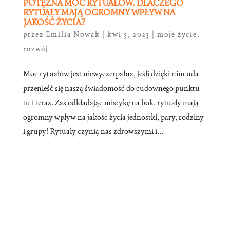
POTĘŻNA MOC RYTUAŁÓW. DLACZEGO
RYTUAŁY MAJĄ OGROMNY WPŁYW NA
JAKOŚĆ ŻYCIA?
przez
Emilia Nowak
|
kwi 5, 2023
|
moje życie
,
rozwój
Moc rytuałów jest niewyczerpalna, jeśli dzięki nim uda
przenieść się naszą świadomość do cudownego punktu
tu i teraz. Zaś odkładając mistykę na bok, rytuały mają
ogromny wpływ na jakość życia jednostki, pary, rodziny
i grupy! Rytuały czynią nas zdrowszymi i...