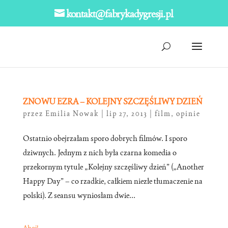
kontakt@fabrykadygresji.pl
ZNOWU EZRA – KOLEJNY SZCZĘŚLIWY DZIEŃ
przez
Emilia Nowak
|
lip 27, 2013
|
film
,
opinie
Ostatnio obejrzałam sporo dobrych filmów. I sporo
dziwnych. Jednym z nich była czarna komedia o
przekornym tytule „Kolejny szczęśliwy dzień” („Another
Happy Day” – co rzadkie, całkiem niezłe tłumaczenie na
polski). Z seansu wyniosłam dwie...
Ahoj!