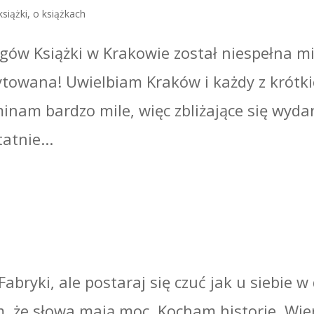
książki
,
o książkach
ów Książki w Krakowie został niespełna mi
towana! Uwielbiam Kraków i każdy z krótk
nam bardzo mile, więc zbliżające się wyda
atnie...
Fabryki, ale postaraj się czuć jak u siebie 
m, że słowa mają moc. Kocham historie. Wier