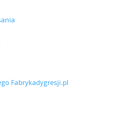
sania
Y
go Fabrykadygresji.pl