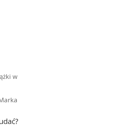
ążki w
 Marka
 udać?