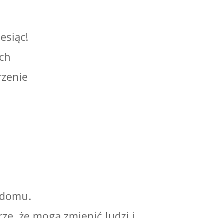
esiąc!
ich
rzenie
w domu.
zę, że mogą zmienić ludzi i