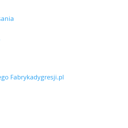
sania
Y
go Fabrykadygresji.pl