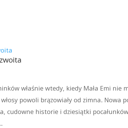
yzwoita
e
inków właśnie wtedy, kiedy Mała Emi nie m
de włosy powoli brązowiały od zimna. Nowa p
a, cudowne historie i dziesiątki pocałunków
.