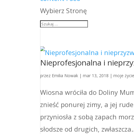
Wybierz Stronę
Nieprofesjonalna i nieprz
przez
Emilia Nowak
|
mar 13, 2018
|
moje życi
Wiosna wróciła do Doliny Mum
znieść ponurej zimy, a jej ru
przyniosła z sobą zapach morz
słodsze od drugich, zwłaszcza..