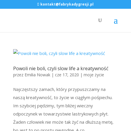
kontakt@fabrykadygresji.pl
Powoli nie boli, czyli slow life a kreatywność
przez
Emilia Nowak
|
cze 17, 2020
|
moje życie
Najczęstszy zamach, który przypuszczamy na
naszą kreatywność, to życie w ciągłym pośpiechu.
Im szybciej pędzimy, tym bliżej wieczny
odpoczynek w towarzystwie lastrykowych płyt.
Żaden człowiek nie może tak żyć na dłuższą metę,
bo jest to po prostu niegodne. A co...