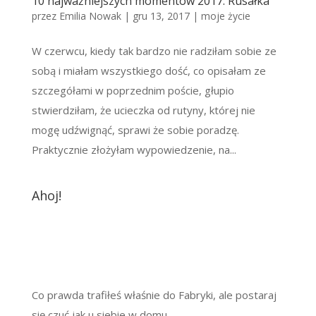
10 najważniejszych momentów 2017. Rusałka
przez
Emilia Nowak
|
gru 13, 2017
|
moje życie
W czerwcu, kiedy tak bardzo nie radziłam sobie ze
sobą i miałam wszystkiego dość, co opisałam ze
szczegółami w poprzednim poście, głupio
stwierdziłam, że ucieczka od rutyny, której nie
mogę udźwignąć, sprawi że sobie poradzę.
Praktycznie złożyłam wypowiedzenie, na...
Ahoj!
Co prawda trafiłeś właśnie do Fabryki, ale postaraj
się czuć jak u siebie w domu.