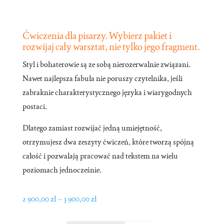
Ćwiczenia dla pisarzy. Wybierz pakiet i
rozwijaj cały warsztat, nie tylko jego fragment.
Styl i bohaterowie są ze sobą nierozerwalnie związani.
Nawet najlepsza fabuła nie poruszy czytelnika, jeśli
zabraknie charakterystycznego języka i wiarygodnych
postaci.
Dlatego zamiast rozwijać jedną umiejętność,
otrzymujesz dwa zeszyty ćwiczeń, które tworzą spójną
całość i pozwalają pracować nad tekstem na wielu
poziomach jednocześnie.
Zakres
2 900,00
zł
–
3 900,00
zł
cen: