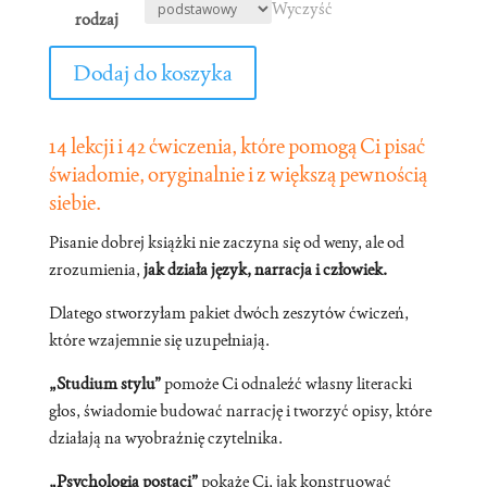
od
Wyczyść
rodzaj
2
ilość
900,00 zł
Dodaj do koszyka
Warsztaty
do
rozwoju
3
14 lekcji i 42 ćwiczenia, które pomogą Ci pisać
przez
900,00 zł
świadomie, oryginalnie i z większą pewnością
pisanie
siebie.
on-
line
Pisanie dobrej książki nie zaczyna się od weny, ale od
zrozumienia,
jak działa język, narracja i człowiek.
2026
Dlatego stworzyłam pakiet dwóch zeszytów ćwiczeń,
które wzajemnie się uzupełniają.
„Studium stylu”
pomoże Ci odnaleźć własny literacki
głos, świadomie budować narrację i tworzyć opisy, które
działają na wyobraźnię czytelnika.
„Psychologia postaci”
pokaże Ci, jak konstruować