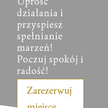
Uprość
działania i
przyspiesz
spełnianie
marzeń!
Poczuj spokój i
radość!
Zarezerwuj
miejsce