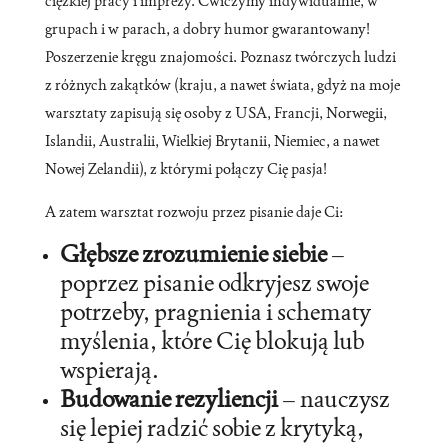
ciężkiej pracy i imprezy. Ćwiczymy indywidualnie, w
grupach i w parach, a dobry humor gwarantowany!
Poszerzenie kręgu znajomości. Poznasz twórczych ludzi
z różnych zakątków (kraju, a nawet świata, gdyż na moje
warsztaty zapisują się osoby z USA, Francji, Norwegii,
Islandii, Australii, Wielkiej Brytanii, Niemiec, a nawet
Nowej Zelandii), z którymi połączy Cię pasja!
A zatem warsztat rozwoju przez pisanie daje Ci:
Głębsze zrozumienie siebie
–
poprzez pisanie odkryjesz swoje
potrzeby, pragnienia i schematy
myślenia, które Cię blokują lub
wspierają.
Budowanie rezyliencji
– nauczysz
się lepiej radzić sobie z krytyką,