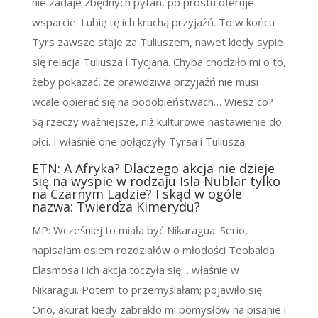
nie zadaje zbędnych pytań, po prostu oferuje
wsparcie. Lubię tę ich kruchą przyjaźń. To w końcu
Tyrs zawsze staje za Tuliuszem, nawet kiedy sypie
się relacja Tuliusza i Tycjana. Chyba chodziło mi o to,
żeby pokazać, że prawdziwa przyjaźń nie musi
wcale opierać się na podobieństwach… Wiesz co?
Są rzeczy ważniejsze, niż kulturowe nastawienie do
płci. I właśnie one połączyły Tyrsa i Tuliusza.
ETN: A Afryka? Dlaczego akcja nie dzieje
się na wyspie w rodzaju Isla Nublar tylko
na Czarnym Lądzie? I skąd w ogóle
nazwa: Twierdza Kimerydu?
MP: Wcześniej to miała być Nikaragua. Serio,
napisałam osiem rozdziałów o młodości Teobalda
Elasmosa i ich akcja toczyła się… właśnie w
Nikaragui. Potem to przemyślałam; pojawiło się
Ono, akurat kiedy zabrakło mi pomysłów na pisanie i