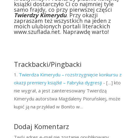
książki dostarczyło Ci co najmniej tyle
samo frajdy, co przy pierwszej części
Twierdzy Kimerydu
. Przy okazji
zapraszam też wszystkich na jeden z
moich ulubionych portali literackich
www.szuflada.net
. Naprawdę warto!
Trackbacki/Pingbacki
Twierdza Kimerydu – rozstrzygnięcie konkursu z
okazji premiery książki! – Fabryka dygresji
- […] kto
nie wygrał, a jest zainteresowany Twierdzą
Kimerydu autorstwa Magdaleny Pioruńskiej, może
kupić ją na przykład w Bonito w…
Dodaj Komentarz
Twój adres e-mail nie zostanie opublikowany.