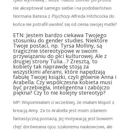
nie akceptował samego siebie i na podobieństwo
Normana Batesa z
Psychozy
Alfreda Hitchcocka do
końca nie potrafił uwolnić się od cienia swojej matki?
ETN: Jestem bardzo ciekawa Twojego
stosunku do gender studies. Niektóre
Twoje postaci, np. Tyrsa Molliny, są
tragicznie stereotypowe w swoim
przywiązaniu do płci kulturowej. Ale z
drugiej strony Tulia…? Zresztą, to
kobiety tak naprawdę stoją za
wszystkimi aferami, które napędzają
fabułę Twojej książki, czyli głównie Anna i
Arabella. Czy współczesna kobieta musi
być przebiegła, inteligentna i zabójczo
piękna? Czy to nie kolejny stereotyp?
MP: Wspomniałam ci wcześniej, że miałam kłopot z
kreacją Anny. Za to Arabella jest moim zdaniem
fantastyczną postacią. Jej motywacją jest bowiem
chęć dorównania ojcu: szalonemu naukowcowi, ale