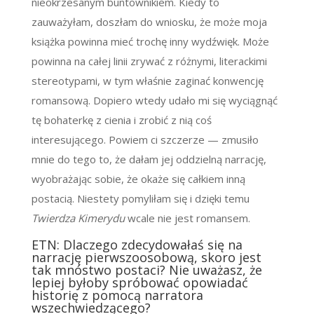
nieokrzesanym buntownikiem. Kiedy to
zauważyłam, doszłam do wniosku, że może moja
książka powinna mieć trochę inny wydźwięk. Może
powinna na całej linii zrywać z różnymi, literackimi
stereotypami, w tym właśnie zaginać konwencję
romansową. Dopiero wtedy udało mi się wyciągnąć
tę bohaterkę z cienia i zrobić z nią coś
interesującego. Powiem ci szczerze
—
zmusiło
mnie do tego to, że dałam jej oddzielną narrację,
wyobrażając sobie, że okaże się całkiem inną
postacią. Niestety pomyliłam się i dzięki temu
Twierdza Kimerydu
wcale nie jest romansem.
ETN: Dlaczego zdecydowałaś się na
narrację pierwszoosobową, skoro jest
tak mnóstwo postaci? Nie uważasz, że
lepiej byłoby spróbować opowiadać
historię z pomocą narratora
wszechwiedzącego?