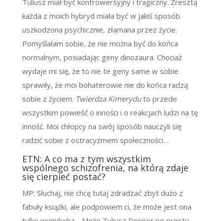
Tuliusz miał być kontrowersyjny i tragiczny. Zresztą
każda z moich hybryd miała być w jakiś sposób
uszkodzona psychicznie, złamana przez życie.
Pomyślałam sobie, że nie można być do końca
normalnym, posiadając geny dinozaura. Chociaż
wydaje mi się, że to nie te geny same w sobie
sprawiły, że moi bohaterowie nie do końca radzą
sobie z życiem.
Twierdza Kimerydu
to przede
wszystkim powieść o inności i o reakcjach ludzi na tę
inność. Moi chłopcy na swój sposób nauczyli się
radzić sobie z ostracyzmem społeczności…
ETN: A co ma z tym wszystkim
wspólnego schizofrenia, na którą zdaje
się cierpieć postać?
MP: Słuchaj, nie chcę tutaj zdradzać zbyt dużo z
fabuły książki, ale podpowiem ci, że może jest ona
tylko wymówką… Może Tuliusz Donner po prostu