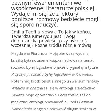
pewnym ewenementem we
współczesnej literaturze polskiej.
Wydaje mi się, że z lektury
poniższej rozmowy będziecie mogli
się sporo nauczyć.
Emilia Teofila Nowak: To jak w końcu,
Twierdza Kimerydu jest Twoją
debiutancką powieścią czy było coś
wcześniej? Różne źródła różnie mówią.
Magdalena Pioruńska: Moją pierwszą wydaną
książką była notabene książka naukowa na temat
rozpadu byłej Jugosławii o jakże oryginalnym tytule:
Przyczyny rozpadu byłej Jugosławii w XX. wieku
.
Potem mój krótki tekst z innego uniwersum fantasy
Witajcie w Zoa
znalazł się w antologii
Dziedzictwo
Gwiazd
. Moje opowiadanie
Ceres
trafiło zaś do
magicznej antologii opowiadań o Opolu
Festiwal
Natchnienia
. Mogę się pochwalić długim stażem w