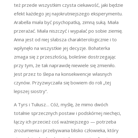
też przede wszystkim czysta ciekawość, jaki będzie
efekt każdego jej najokrutniejszego eksperymentu.
Arabella miała być psychopatką, zimną suką. Miała
przerażać. Miała niszczyć i wypalać po sobie ziemię.
Anna jest od niej słabsza charakterologicznie i to
wpłynęło na wszystkie jej decyzje. Bohaterka
zmaga się z przeszłością, boleśnie dostrzegając
przy tym, że tak naprawdę niewiele się zmieniło.
Jest przez to ślepa na konsekwencje własnych
czynów. Przyzwyczaiła się bowiem do roli
„
tej
lepszej siostry”.
A Tyrs i Tuliusz… Cóż, myślę, że mimo dwóch
totalnie sprzecznych postaw i podskórnej niechęci,
łączy ich przecież coś ważniejszego
—
potrzeba
zrozumienia i przebywania blisko człowieka, który