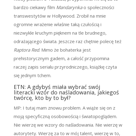
bardzo ciekawy film
Mandarynka
o społeczności
transwestytów w Hollywood. Zrobił na mnie
ogromne wrażenie właśnie taką czułością i
niezwykle kruchym pięknem na tle brudnego,
odrażającego świata. Jeszcze raz chętnie polecę też
Raptora Red
. Mimo że bohaterka jest
prehistorycznym gadem, a całość przypomina
raczej zapis serialu przyrodniczego, książkę czyta
się jednym tchem.
ETN: A gdybyś miała wybrać swój
literacki wzór do naśladowania, jakiegoś
twórcę, kto by to był?
MP: I tutaj mam znowu problem. A wiąże się on z
moją specyficzną osobowością i światopoglądem.
Nie wierzę we wzory do naśladowania. Nie wierzę w
autorytety. Wierzę za to w mój talent, wierzę w to,