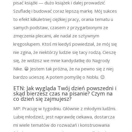
pisać książki
—
dużo książek i dalej prowadzić
Szufladę i budować coraz lepszą markę. Mój sukces
to efekt kilkuletniej ciężkiej pracy, orania tematu u
samych podstaw, czasem z przygarbionymi ze
zmęczenia plecami, ale nadal ze sztywnym
kręgosłupem. Ktoś mi kiedyś powiedział, że mój się
nie zgina, że niektórzy ludzie się tacy rodzą. Cieszę
się, że widzisz we mnie kandydatkę do Nagrody
Nike. 😀 Jestem tak próżna, że na pewno się z niej
bardzo ucieszę. A potem pomyślę o Noblu. 😉
ETN: Jak wygląda Twój dzień powszedni i
skąd bierzesz czas na pisanie? Czym na
co dzień się zajmujesz?
MP: Pracuję w tygodniu. Głównie z młodymi ludźmi.
Lubię młodzież, jest naprawdę ciekawa, dostarcza
mi wiele tematów do rozważań i konstruowania