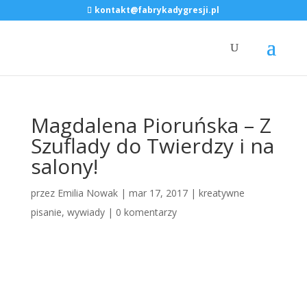
kontakt@fabrykadygresji.pl
Magdalena Pioruńska – Z
Szuflady do Twierdzy i na
salony!
przez
Emilia Nowak
|
mar 17, 2017
|
kreatywne
pisanie
,
wywiady
|
0 komentarzy