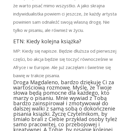
że warto pisać mimo wszystko. A jako skrajna
indywidualistka powiem ci jeszcze, że każdy artysta
powinien sam odnaleźć swoją własną drogę. Nie
tylko w pisaniu, ale również w życiu.
ETN: Kiedy kolejna książka?
MP: Kiedy się napisze. Będzie dłuższa od pierwszej
części, bo akcja będzie się toczyć równocześnie w
Afryce i w Europie. Ale już zaczęłam i świetnie się
bawię w trakcie pisania.
Droga Magdaleno, bardzo dziękuję Ci za
wartościową rozmowę. Myślę, że Twoje
słowa będą pomocne dla każdego, kto
marzy o pisaniu. Mnie wywiad z Tobą
bardzo zainspirował i zmotywował do
dalszej walki z samą sobą o dokończenie
pisania książki. Życzę Czytelnikom, by
śmiało brali z Ciebie przykład osoby tyleż
samo pracowitej, co przebojowej i
kreatywnej. A Tobie, by pisanie kolejnej