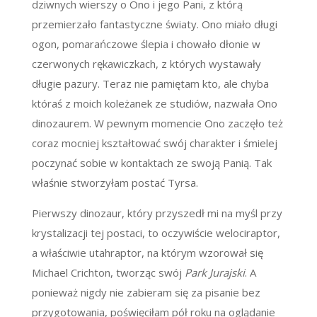
dziwnych wierszy o Ono i jego Pani, z którą
przemierzało fantastyczne światy. Ono miało długi
ogon, pomarańczowe ślepia i chowało dłonie w
czerwonych rękawiczkach, z których wystawały
długie pazury. Teraz nie pamiętam kto, ale chyba
któraś z moich koleżanek ze studiów, nazwała Ono
dinozaurem. W pewnym momencie Ono zaczęło też
coraz mocniej kształtować swój charakter i śmielej
poczynać sobie w kontaktach ze swoją Panią. Tak
właśnie stworzyłam postać Tyrsa.
Pierwszy dinozaur, który przyszedł mi na myśl przy
krystalizacji tej postaci, to oczywiście welociraptor,
a właściwie utahraptor, na którym wzorował się
Michael Crichton, tworząc swój
Park Jurajski
. A
ponieważ nigdy nie zabieram się za pisanie bez
przygotowania, poświęciłam pół roku na oglądanie