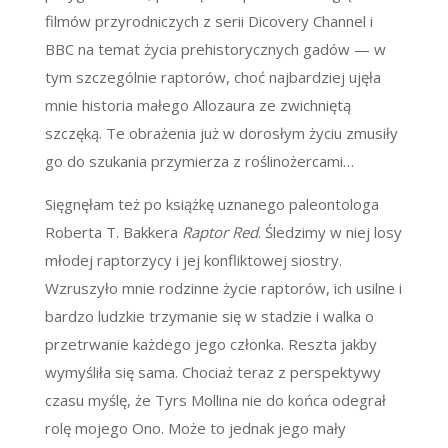
filmów przyrodniczych z serii Dicovery Channel i
BBC na temat życia prehistorycznych gadów
—
w
tym szczególnie raptorów, choć najbardziej ujęła
mnie historia małego Allozaura ze zwichniętą
szczęką. Te obrażenia już w dorosłym życiu zmusiły
go do szukania przymierza z roślinożercami…
Sięgnęłam też po książkę uznanego paleontologa
Roberta T. Bakkera
Raptor Red
. Śledzimy w niej losy
młodej raptorzycy i jej konfliktowej siostry.
Wzruszyło mnie rodzinne życie raptorów, ich usilne i
bardzo ludzkie trzymanie się w stadzie i walka o
przetrwanie każdego jego członka. Reszta jakby
wymyśliła się sama. Chociaż teraz z perspektywy
czasu myślę, że Tyrs Mollina nie do końca odegrał
rolę mojego Ono. Może to jednak jego mały