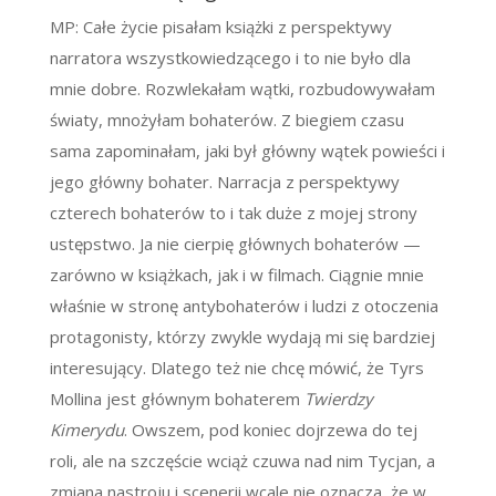
MP: Całe życie pisałam książki z perspektywy
narratora wszystkowiedzącego i to nie było dla
mnie dobre. Rozwlekałam wątki, rozbudowywałam
światy, mnożyłam bohaterów. Z biegiem czasu
sama zapominałam, jaki był główny wątek powieści i
jego główny bohater. Narracja z perspektywy
czterech bohaterów to i tak duże z mojej strony
ustępstwo. Ja nie cierpię głównych bohaterów
—
zarówno w książkach, jak i w filmach. Ciągnie mnie
właśnie w stronę antybohaterów i ludzi z otoczenia
protagonisty, którzy zwykle wydają mi się bardziej
interesujący. Dlatego też nie chcę mówić, że Tyrs
Mollina jest głównym bohaterem
Twierdzy
Kimerydu
. Owszem, pod koniec dojrzewa do tej
roli, ale na szczęście wciąż czuwa nad nim Tycjan, a
zmiana nastroju i scenerii wcale nie oznacza, że w