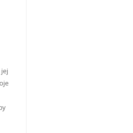
jej
oje
by