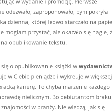
tując w wydanie i promocję. Pierwsze
ie odezwało, zaproponowało, bym pokryła
a dzienna, której ledwo starczało na papie
ie mogłam przystać, ale okazało się nagle, 
 na opublikowanie tekstu.
 się o opublikowanie książki w
wydawnict
uje w Ciebie pieniądze i wykreuje w większe
teracką karierę. To chyba marzenie każdego
naprawdę nielicznym. Bo debiutantom braku
az znajomości w branży. Nie wiedzą, jak się