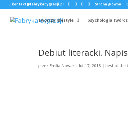
kontakt@fabrykadygresji.pl
Strona główna
Twórczy lifestyle
psychologia twórcz
Debiut literacki. Napis
przez
Emilia Nowak
|
lut 17, 2018
|
best of the 