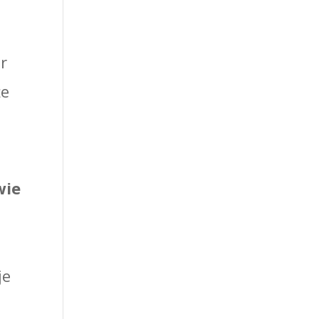
r
że
wie
j
je