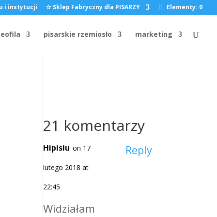
 i instytucji
☆ Sklep Fabryczny dla PISARZY
Elementy: 0
eofila
pisarskie rzemiosło
marketing
21 komentarzy
Hipisiu
Reply
on 17
lutego 2018 at
22:45
Widziałam