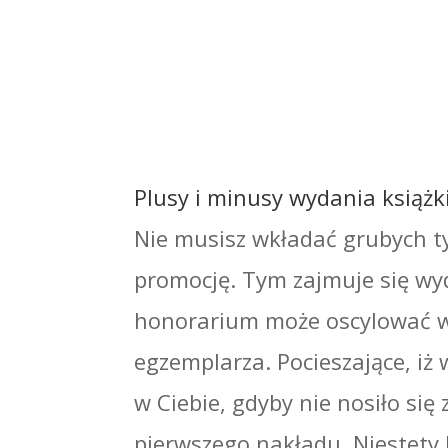
Plusy i minusy wydania książ
Nie musisz wkładać grubych tys
promocję. Tym zajmuje się wyd
honorarium może oscylować wo
egzemplarza. Pocieszające, i
w Ciebie, gdyby nie nosiło si
pierwszego nakładu. Niestety