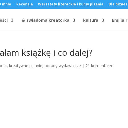
O mnie
Recenzja
Warsztaty literackie i kursy pisania
Dla biznesu
ości
🌸 świadoma kreatorka
kultura
Emilia T
ałam książkę i co dalej?
best
,
kreatywne pisanie
,
porady wydawnicze
|
21 komentarze