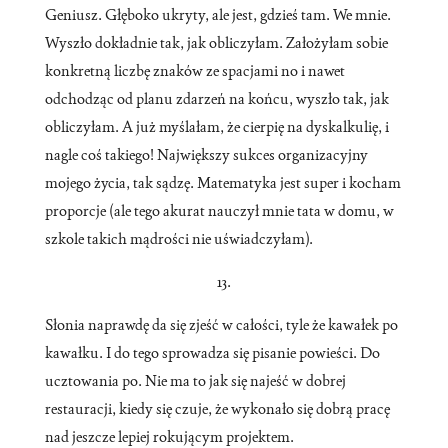
Geniusz. Głęboko ukryty, ale jest, gdzieś tam. We mnie.
Wyszło dokładnie tak, jak obliczyłam. Założyłam sobie
konkretną liczbę znaków ze spacjami no i nawet
odchodząc od planu zdarzeń na końcu, wyszło tak, jak
obliczyłam. A już myślałam, że cierpię na dyskalkulię, i
nagle coś takiego! Największy sukces organizacyjny
mojego życia, tak sądzę. Matematyka jest super i kocham
proporcje (ale tego akurat nauczył mnie tata w domu, w
szkole takich mądrości nie uświadczyłam).
13.
Słonia naprawdę da się zjeść w całości, tyle że kawałek po
kawałku. I do tego sprowadza się pisanie powieści. Do
ucztowania po. Nie ma to jak się najeść w dobrej
restauracji, kiedy się czuje, że wykonało się dobrą pracę
nad jeszcze lepiej rokującym projektem.