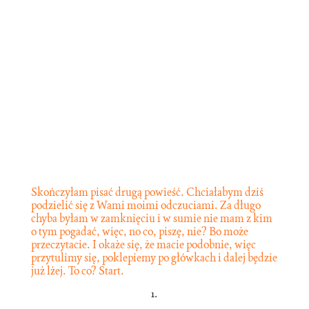
Skończyłam pisać drugą powieść. Chciałabym dziś
podzielić się z Wami moimi odczuciami. Za długo
chyba byłam w zamknięciu i w sumie nie mam z kim
o tym pogadać, więc, no co, piszę, nie? Bo może
przeczytacie. I okaże się, że macie podobnie, więc
przytulimy się, poklepiemy po główkach i dalej będzie
już lżej. To co? Start.
1.