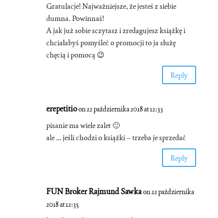
Gratulacje! Najważniejsze, że jesteś z siebie
dumna. Powinnaś!
A jak już sobie sczytasz i zredagujesz książkę i
chciałabyś pomyśleć o promocji to ja służę
chęcią i pomocą 😉
Reply
erepetitio
on 22 października 2018 at 12:33
pisanie ma wiele zalet 🙂
ale … jeśli chodzi o książki – trzeba je sprzedać
Reply
FUN Broker Rajmund Sawka
on 22 października
2018 at 12:35