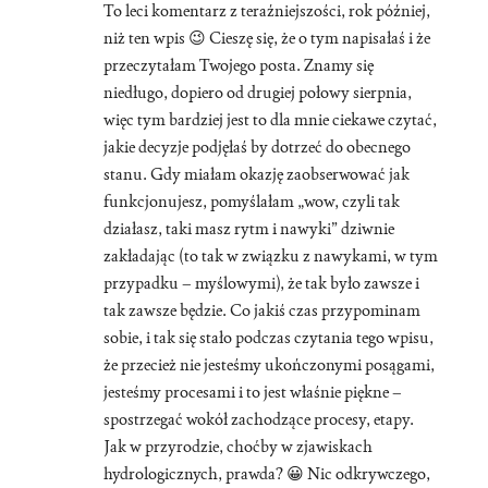
To leci komentarz z teraźniejszości, rok później,
niż ten wpis 😉 Cieszę się, że o tym napisałaś i że
przeczytałam Twojego posta. Znamy się
niedługo, dopiero od drugiej połowy sierpnia,
więc tym bardziej jest to dla mnie ciekawe czytać,
jakie decyzje podjęłaś by dotrzeć do obecnego
stanu. Gdy miałam okazję zaobserwować jak
funkcjonujesz, pomyślałam „wow, czyli tak
działasz, taki masz rytm i nawyki” dziwnie
zakładając (to tak w związku z nawykami, w tym
przypadku – myślowymi), że tak było zawsze i
tak zawsze będzie. Co jakiś czas przypominam
sobie, i tak się stało podczas czytania tego wpisu,
że przecież nie jesteśmy ukończonymi posągami,
jesteśmy procesami i to jest właśnie piękne –
spostrzegać wokół zachodzące procesy, etapy.
Jak w przyrodzie, choćby w zjawiskach
hydrologicznych, prawda? 😀 Nic odkrywczego,