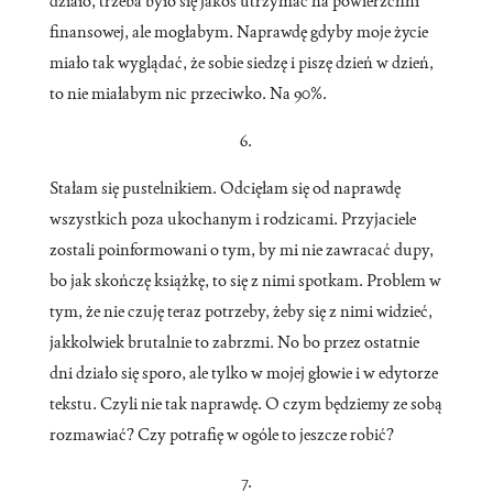
działo, trzeba było się jakoś utrzymać na powierzchni
finansowej, ale mogłabym. Naprawdę gdyby moje życie
miało tak wyglądać, że sobie siedzę i piszę dzień w dzień,
to nie miałabym nic przeciwko. Na 90%.
6.
Stałam się pustelnikiem. Odcięłam się od naprawdę
wszystkich poza ukochanym i rodzicami. Przyjaciele
zostali poinformowani o tym, by mi nie zawracać dupy,
bo jak skończę książkę, to się z nimi spotkam. Problem w
tym, że nie czuję teraz potrzeby, żeby się z nimi widzieć,
jakkolwiek brutalnie to zabrzmi. No bo przez ostatnie
dni działo się sporo, ale tylko w mojej głowie i w edytorze
tekstu. Czyli nie tak naprawdę. O czym będziemy ze sobą
rozmawiać? Czy potrafię w ogóle to jeszcze robić?
7.