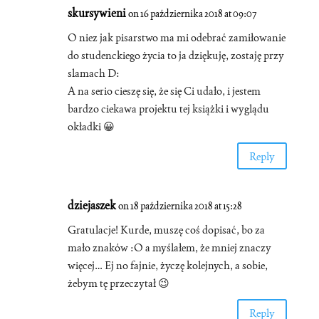
skursywieni
on 16 października 2018 at 09:07
O niez jak pisarstwo ma mi odebrać zamiłowanie
do studenckiego życia to ja dziękuję, zostaję przy
slamach D:
A na serio cieszę się, że się Ci udało, i jestem
bardzo ciekawa projektu tej książki i wyglądu
okładki 😀
Reply
dziejaszek
on 18 października 2018 at 15:28
Gratulacje! Kurde, muszę coś dopisać, bo za
mało znaków :O a myślałem, że mniej znaczy
więcej… Ej no fajnie, życzę kolejnych, a sobie,
żebym tę przeczytał 😉
Reply