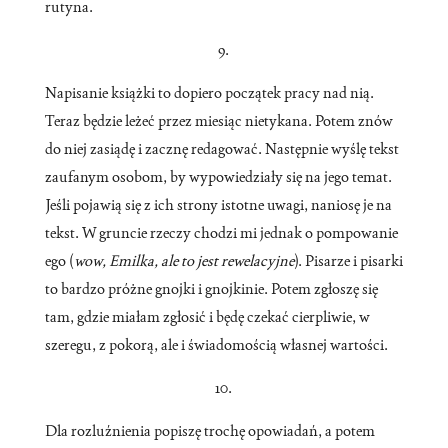
rutyna.
9.
Napisanie książki to dopiero początek pracy nad nią.
Teraz będzie leżeć przez miesiąc nietykana. Potem znów
do niej zasiądę i zacznę redagować. Następnie wyślę tekst
zaufanym osobom, by wypowiedziały się na jego temat.
Jeśli pojawią się z ich strony istotne uwagi, naniosę je na
tekst. W gruncie rzeczy chodzi mi jednak o pompowanie
ego (
wow, Emilka, ale to jest rewelacyjne
). Pisarze i pisarki
to bardzo próżne gnojki i gnojkinie. Potem zgłoszę się
tam, gdzie miałam zgłosić i będę czekać cierpliwie, w
szeregu, z pokorą, ale i świadomością własnej wartości.
10.
Dla rozluźnienia popiszę trochę opowiadań, a potem