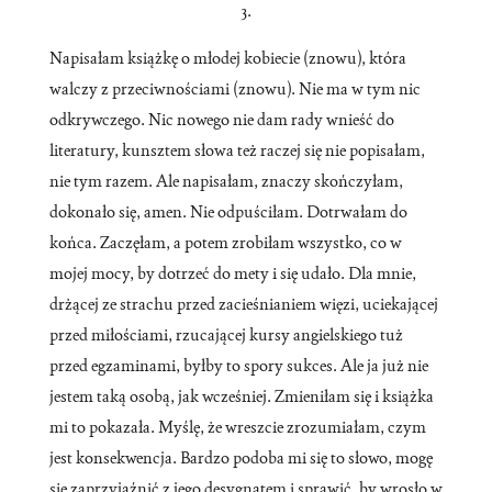
3.
Napisałam książkę o młodej kobiecie (znowu), która
walczy z przeciwnościami (znowu). Nie ma w tym nic
odkrywczego. Nic nowego nie dam rady wnieść do
literatury, kunsztem słowa też raczej się nie popisałam,
nie tym razem. Ale napisałam, znaczy skończyłam,
dokonało się, amen. Nie odpuściłam. Dotrwałam do
końca. Zaczęłam, a potem zrobiłam wszystko, co w
mojej mocy, by dotrzeć do mety i się udało. Dla mnie,
drżącej ze strachu przed zacieśnianiem więzi, uciekającej
przed miłościami, rzucającej kursy angielskiego tuż
przed egzaminami, byłby to spory sukces. Ale ja już nie
jestem taką osobą, jak wcześniej. Zmieniłam się i książka
mi to pokazała. Myślę, że wreszcie zrozumiałam, czym
jest konsekwencja. Bardzo podoba mi się to słowo, mogę
się zaprzyjaźnić z jego desygnatem i sprawić, by wrosło w