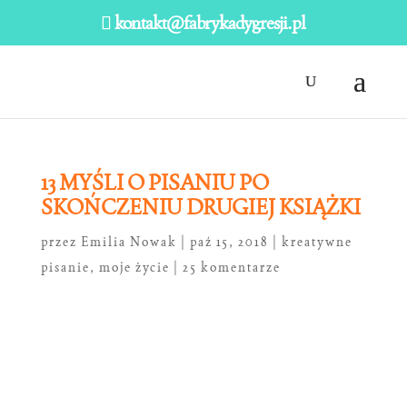
kontakt@fabrykadygresji.pl
13 MYŚLI O PISANIU PO
SKOŃCZENIU DRUGIEJ KSIĄŻKI
przez
Emilia Nowak
|
paź 15, 2018
|
kreatywne
pisanie
,
moje życie
|
25 komentarze