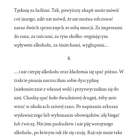
Tęsknię za ludźmi. Tak, powyższy akapit może mówić
coś innego, nikt nie mówił, że nie można odczuwać
naraz dwóch sprzecznych ze sobą emocji. Za imprezami
do rana, za tańcami, za tym słodko-otępiającym
wpływem alkoholu, za śmiechami, wygłupami...
8.
... i nie cierpię alkoholu oraz kładzenia się spać późno. W
trakcie pisania narzuciłam sobie dyscyplinę
(niekoniecznie z własnej woli) i przyzwyczaiłam się do
niej. Chodzę spać koło dwudziestej drugiej, żeby móc
wstać w okolicach szóstej rano. Po napisaniu arkusza
wydawniczego lub wykonaniu obowiązków, idę biegać
lub ćwiczę. Nie jem paskudztw i nie piję wstrętnego
alkoholu, po którym tak źle się czuję. Rajcuje mnie taka