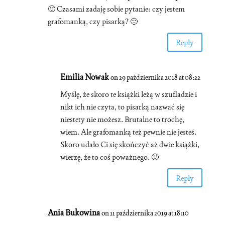
🙂 Czasami zadaję sobie pytanie: czy jestem
grafomanką, czy pisarką? 🙂
Reply
Emilia Nowak
on 29 października 2018 at 08:22
Myślę, że skoro te książki leżą w szufladzie i
nikt ich nie czyta, to pisarką nazwać się
niestety nie możesz. Brutalne to trochę,
wiem. Ale grafomanką też pewnie nie jesteś.
Skoro udało Ci się skończyć aż dwie książki,
wierzę, że to coś poważnego. 🙂
Reply
Ania Bukowina
on 11 października 2019 at 18:10