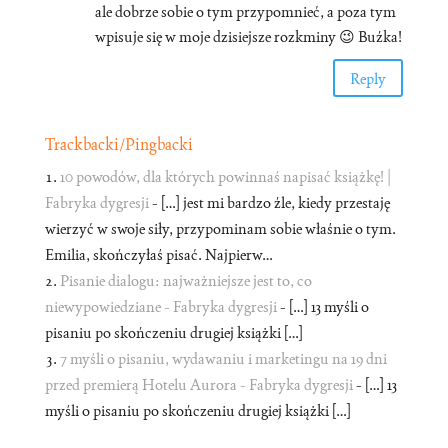
ale dobrze sobie o tym przypomnieć, a poza tym
wpisuje się w moje dzisiejsze rozkminy 😉 Buźka!
Reply
Trackbacki/Pingbacki
10 powodów, dla których powinnaś napisać książkę! |
Fabryka dygresji
- […] jest mi bardzo źle, kiedy przestaję
wierzyć w swoje siły, przypominam sobie właśnie o tym.
Emilia, skończyłaś pisać. Najpierw…
Pisanie dialogu: najważniejsze jest to, co
niewypowiedziane - Fabryka dygresji
- […] 13 myśli o
pisaniu po skończeniu drugiej książki […]
7 myśli o pisaniu, wydawaniu i marketingu na 19 dni
przed premierą Hotelu Aurora - Fabryka dygresji
- […] 13
myśli o pisaniu po skończeniu drugiej książki […]