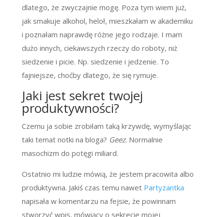
dlatego, że zwyczajnie mogę. Poza tym wiem już,
jak smakuje alkohol, heloł, mieszkałam w akademiku
i poznałam naprawdę różne jego rodzaje. I mam
dużo innych, ciekawszych rzeczy do roboty, niż
siedzenie i picie. Np. siedzenie i jedzenie. To
fajniejsze, choćby dlatego, że się rymuje.
Jaki jest sekret twojej
produktywności?
Czemu ja sobie zrobiłam taką krzywdę, wymyślając
taki temat notki na bloga?
Geez
. Normalnie
masochizm do potęgi miliard.
Ostatnio mi ludzie mówią, że jestem pracowita albo
produktywna. Jakiś czas temu nawet
Partyzantka
napisała w komentarzu na fejsie, że powinnam
stworzyć wpis, mówiący o sekrecie mojej