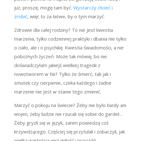
już, proszę, mogę tam być.
Wystarczy chcieć i
zrobić
, więc to za łatwe, by o tym marzyć.
Zdrowie dla całej rodziny? To nie jest kwestia
marzenia, tylko codziennej praktyki i dbania nie tylko
o ciało, ale i o psychikę. Kwestia świadomości, a nie
pobożnych życzeń. Może tak mówię, bo nie
doświadczyłam jakiejś wielkiej tragedii z
nowotworem w tle? Tylko że śmierć, tak jak i
smutek czy cierpienie, czeka każdego i żadne
marzenie nie jest w stanie tego zmienić.
Marzyć o pokoju na świecie? Żeby nie było biedy ani
wojen, żeby ludzie nie rzucali się sobie do gardeł…
Żeby gryzli się w język, zanim powiedzą coś
krzywdzącego. Częściej się przytulali i zobaczyli, jak
wielką wartością jest miłość i przyjaźń…