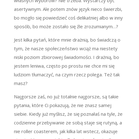
własnych wyborów? Nie trzeba. Wystarczy być
asertywnym. Ale potem znów język nieco świerzbi,
bo mogło się powiedzieć coś delikatniej albo w inny
sposób, bo może zostało się źle zrozumianym…?
Jest kilka pytań, które mnie drażnią, bo świadczą o
tym, że nasze społeczeństwo wciąż ma niestety
niski poziom zbiorowej świadomości. I drażnią, bo
jestem leniwa, często po prostu nie chce mi się
ludziom tłumaczyć, na czym rzecz polega. Też tak
masz?
Najgorsze zaś, no już totalnie najgorsze, są takie
pytania, które Ci pokazują, że nie znasz samej
siebie. Kiedy już myślisz, że się poznałaś na tyle, że
codzienne przebywanie ze sobą staje się rutyną, a
nie roller coasterem, jak kilka lat wstecz, okazuje