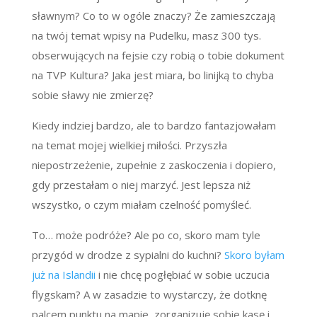
sławnym? Co to w ogóle znaczy? Że zamieszczają
na twój temat wpisy na Pudelku, masz 300 tys.
obserwujących na fejsie czy robią o tobie dokument
na TVP Kultura? Jaka jest miara, bo linijką to chyba
sobie sławy nie zmierzę?
Kiedy indziej bardzo, ale to bardzo fantazjowałam
na temat mojej wielkiej miłości. Przyszła
niepostrzeżenie, zupełnie z zaskoczenia i dopiero,
gdy przestałam o niej marzyć. Jest lepsza niż
wszystko, o czym miałam czelność pomyśleć.
To… może podróże? Ale po co, skoro mam tyle
przygód w drodze z sypialni do kuchni?
Skoro byłam
już na Islandii
i nie chcę pogłębiać w sobie uczucia
flygskam? A w zasadzie to wystarczy, że dotknę
palcem punktu na mapie, zorganizuję sobie kasę i