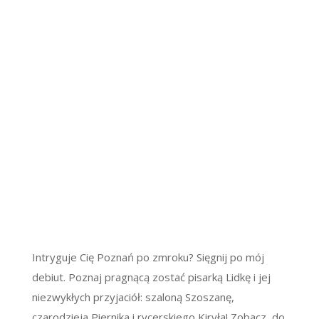
Intryguje Cię Poznań po zmroku? Sięgnij po mój
debiut. Poznaj pragnącą zostać pisarką Lidkę i jej
niezwykłych przyjaciół: szaloną Szoszanę,
czarodzieja Piernika i rycerskiego Kiryła! Zobacz, do