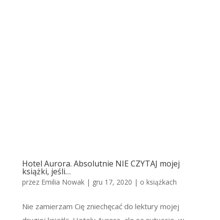
Hotel Aurora. Absolutnie NIE CZYTAJ mojej
książki, jeśli…
przez
Emilia Nowak
|
gru 17, 2020
|
o książkach
Nie zamierzam Cię zniechęcać do lektury mojej
drugiej książki, Hotelu Aurora, ale są sytuacje, w