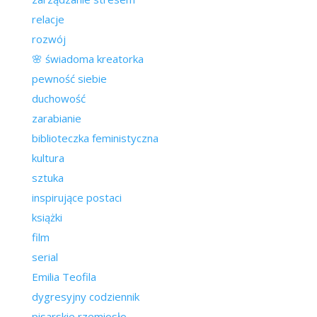
relacje
rozwój
🌸 świadoma kreatorka
pewność siebie
duchowość
zarabianie
biblioteczka feministyczna
kultura
sztuka
inspirujące postaci
książki
film
serial
Emilia Teofila
dygresyjny codziennik
pisarskie rzemiosło