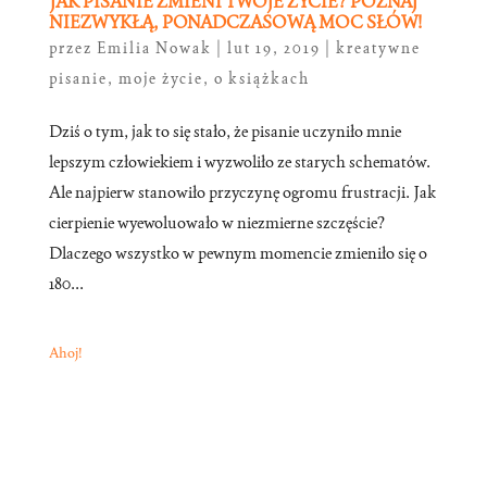
JAK PISANIE ZMIENI TWOJE ŻYCIE? POZNAJ
NIEZWYKŁĄ, PONADCZASOWĄ MOC SŁÓW!
przez
Emilia Nowak
|
lut 19, 2019
|
kreatywne
pisanie
,
moje życie
,
o książkach
Dziś o tym, jak to się stało, że pisanie uczyniło mnie
lepszym człowiekiem i wyzwoliło ze starych schematów.
Ale najpierw stanowiło przyczynę ogromu frustracji. Jak
cierpienie wyewoluowało w niezmierne szczęście?
Dlaczego wszystko w pewnym momencie zmieniło się o
180...
Ahoj!