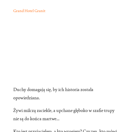
Grand Hotel Granit
Duchy domagają się, by ich historia została
opowiedziana.
Żywi milczą zaciekle, a upchane głęboko w szafie trupy
nie są do końca martwe…
Kto jest przyjacielem, a kto wrogiem? Czy ten, kto mówi,