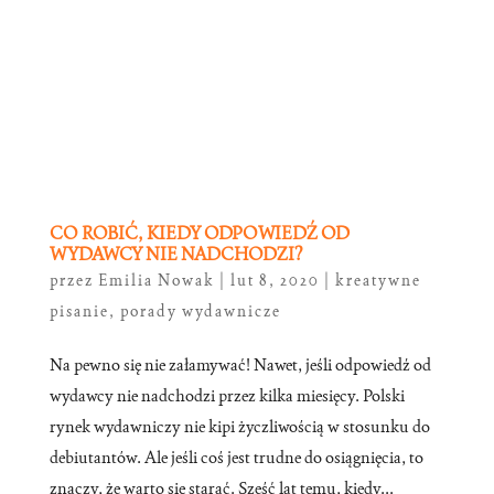
CO ROBIĆ, KIEDY ODPOWIEDŹ OD
WYDAWCY NIE NADCHODZI?
przez
Emilia Nowak
|
lut 8, 2020
|
kreatywne
pisanie
,
porady wydawnicze
Na pewno się nie załamywać! Nawet, jeśli odpowiedź od
wydawcy nie nadchodzi przez kilka miesięcy. Polski
rynek wydawniczy nie kipi życzliwością w stosunku do
debiutantów. Ale jeśli coś jest trudne do osiągnięcia, to
znaczy, że warto się starać. Sześć lat temu, kiedy...