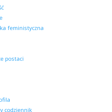
ść
e
zka feministyczna
ce postaci
ofila
y codziennik