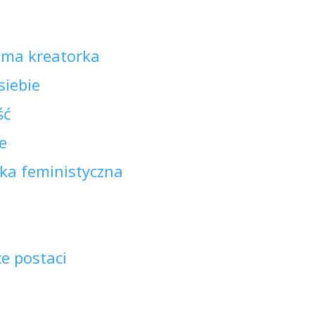
oma kreatorka
siebie
ść
e
zka feministyczna
ce postaci