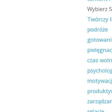
Wybierz 
Twórczy l
podróże
gotowani
pielęgnac
czas wol
psycholog
motywac
produkty
zarządza
relacje