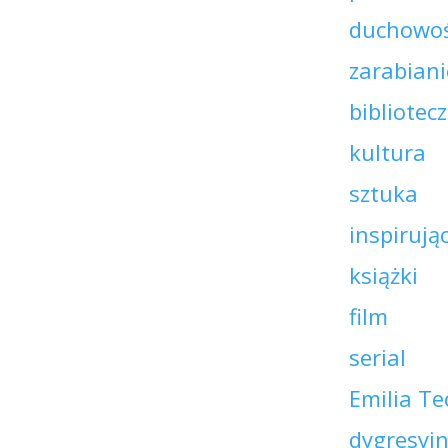
duchowo
zarabiani
bibliotec
kultura
sztuka
inspirują
książki
film
serial
Emilia Te
dygresyjn