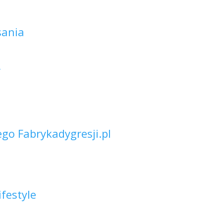
sania
Y
go Fabrykadygresji.pl
ifestyle