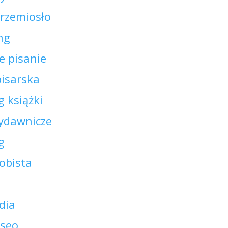
 rzemiosło
ing
e pisanie
pisarska
 książki
ydawnicze
g
obista
dia
 seo