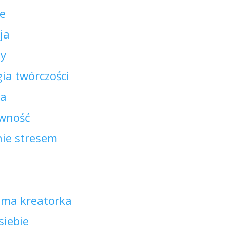
e
ja
ny
ia twórczości
ja
wność
nie stresem
oma kreatorka
siebie