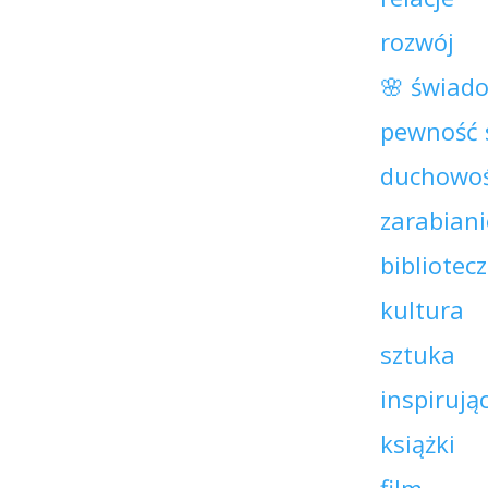
rozwój
🌸 świad
pewność 
duchowo
zarabiani
bibliotec
kultura
sztuka
inspirują
książki