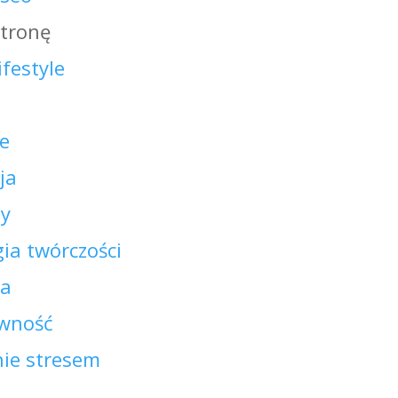
Stronę
ifestyle
e
ja
ny
ia twórczości
ja
wność
nie stresem