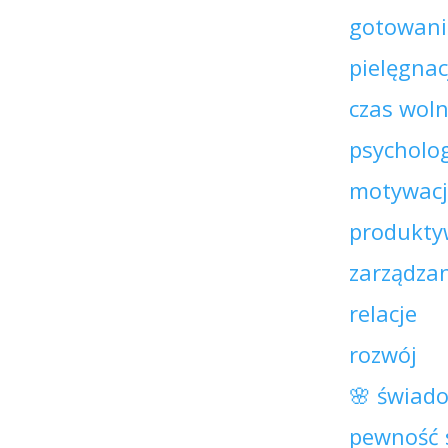
gotowani
pielęgnac
czas wol
psycholog
motywac
produkty
zarządza
relacje
rozwój
🌸 świad
pewność 