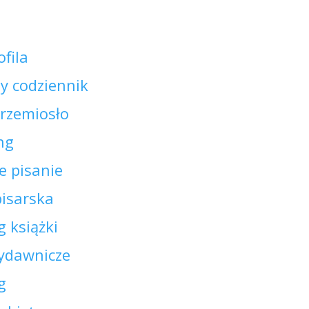
ofila
y codziennik
 rzemiosło
ing
e pisanie
pisarska
 książki
ydawnicze
g