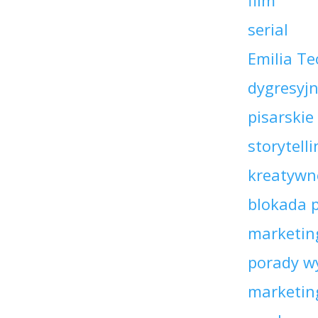
film
serial
Emilia Te
dygresyjn
pisarskie
storytell
kreatywn
blokada 
marketing
porady w
marketin