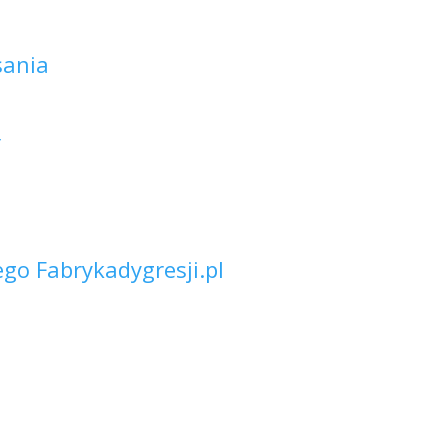
sania
Y
go Fabrykadygresji.pl