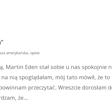
n”
atura amerykańska
,
opinie
ą, Martin Eden stał sobie u nas spokojnie n
 na nią spoglądałam, mój tato mówił, że to
i powinnam przeczytać. Wreszcie dorosłam d
rdzam, że...