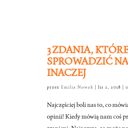
3 ZDANIA, KTÓR
SPROWADZIĆ NA 
INACZEJ
przez
Emilia Nowak
|
lis 2, 2018
|
m
Najczęściej boli nas to, co mów
opinii! Kiedy mówią nam coś pr