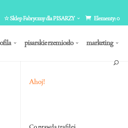
☆ Sklep Fabryczny dla PISARZY
Elementy: 0
ofila
pisarskie rzemiosło
marketing
Ahoj!
Co prawda trafiłeś