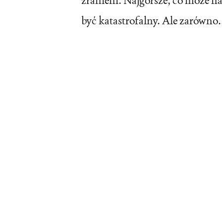
zranieni. Najgorsze, co może n
być katastrofalny. Ale zarówno.