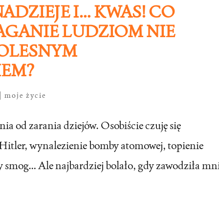
ADZIEJE I… KWAS! CO
AGANIE LUDZIOM NIE
BOLESNYM
EM?
|
moje życie
a od zarania dziejów. Osobiście czuję się
 Hitler, wynalezienie bomby atomowej, topienie
 smog… Ale najbardziej bolało, gdy zawodziła mn