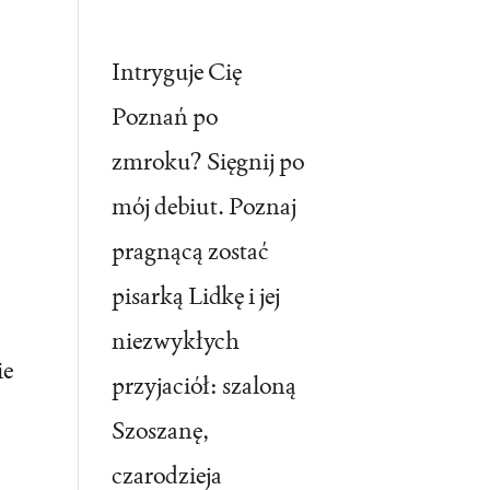
Intryguje Cię
Poznań po
zmroku? Sięgnij po
mój debiut. Poznaj
pragnącą zostać
pisarką Lidkę i jej
niezwykłych
ie
przyjaciół: szaloną
Szoszanę,
czarodzieja