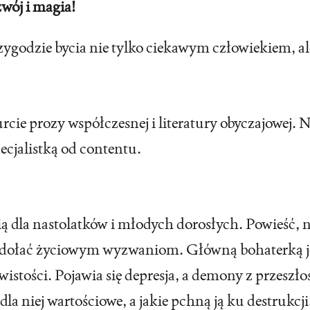
ozwój i magia!
ygodzie bycia nie tylko ciekawym człowiekiem, ale
cie prozy współczesnej i literatury obyczajowej. N
pecjalistką od contentu.
ią dla nastolatków i młodych dorosłych. Powieść,
dołać życiowym wyzwaniom. Główną bohaterką jest 
wistości. Pojawia się depresja, a demony z przesz
dla niej wartościowe, a jakie pchną ją ku destrukcj