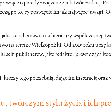
 proszące o porady związane z ich twórczością. Po
arczą
po to, by poświęcić im jak najwięcej uwagi. O
alistka od omawiania literatury współczesnej, two
ctwo na terenie Wielkopolski. Od 2019 roku uczę
k
eniu self-publisherów, jako redaktor prowadząca k
i, którzy tego potrzebują, dając im inspirację oraz
iu, twórczym stylu życia i ich pr