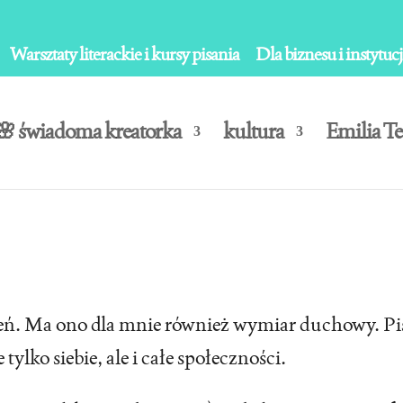
Warsztaty literackie i kursy pisania
Dla biznesu i instytucj
🌸 świadoma kreatorka
kultura
Emilia Te
dzień. Ma ono dla mnie również wymiar duchowy. P
lko siebie, ale i całe społeczności.