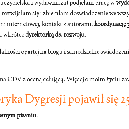
nauczycielska i wydawnicza) podjęłam pracę w
wyda
oku rozwijałam się i zbierałam doświadczenie we w
ni internetowej, kontakt z autorami,
koordynację
 a wkrótce
dyrektorką ds. rozwoju
.
alności opartej na blogu i samodzielne świadcze
na CDV z oceną celującą. Więcej o moim życiu z
ryka Dygresji
pojawił się 2
ywnym pisaniu
.