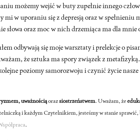
saniu możemy wejść w buty zupełnie innego człowie
ły mi w uporaniu się z depresją oraz w spełnieni
śnie słowa oraz moc w nich drzemiąca ma dla mnie
łem odbywają się moje warsztaty i prelekcje o pis
ważam, że sztuka ma spory związek z metafizyką.
 kolejne poziomy samorozwoju i czynić życie nasze
aryzmem, uważnością
oraz
siostrzeństwem
. Uważam, że
eduka
telniczką i każdym Czytelnikiem, jesteśmy w stanie sprawić,
Współpraca
.