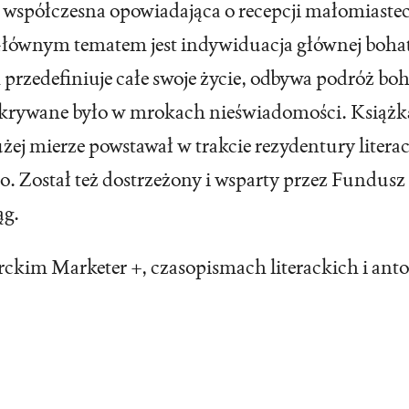
a współczesna opowiadająca o recepcji małomiast
Głównym tematem jest indywiduacja głównej bohate
rzedefiniuje całe swoje życie, odbywa podróż boh
a skrywane było w mrokach nieświadomości. Książka
żej mierze powstawał w trakcie rezydentury litera
 Został też dostrzeżony i wsparty przez Fundus
ąg.
ckim Marketer +, czasopismach literackich i anto