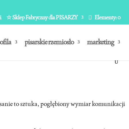
i
☆ Sklep Fabryczny dla PISARZY
Elementy: 0
ofila
pisarskie rzemiosło
marketing
isanie to sztuka, pogłębiony wymiar komunikacji