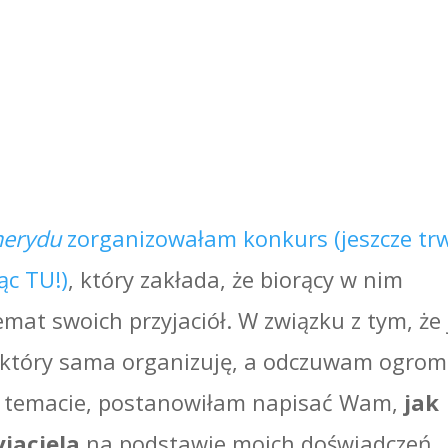
merydu
zorganizowałam konkurs (jeszcze tr
ąc TU!)
, który zakłada, że biorący w nim
emat swoich przyjaciół. W związku z tym, że 
 który sama organizuję, a odczuwam ogro
w temacie, postanowiłam napisać Wam,
jak
jaciela
na podstawie moich doświadczeń.