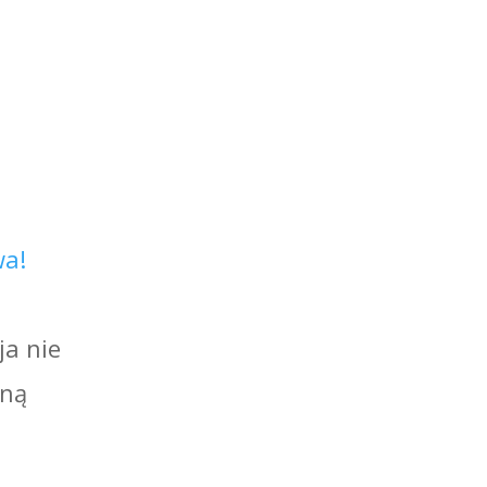
wa!
ja nie
mną