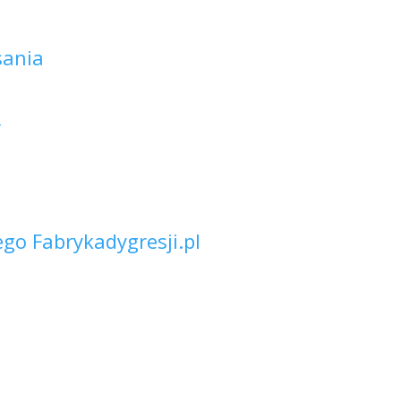
sania
Y
go Fabrykadygresji.pl