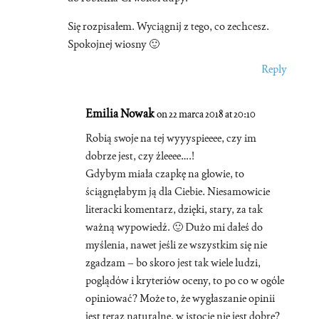
Się rozpisałem. Wyciągnij z tego, co zechcesz.
Spokojnej wiosny 🙂
Reply
Emilia Nowak
on 22 marca 2018 at 20:10
Robią swoje na tej wyyyspieeee, czy im
dobrze jest, czy źleeee….!
Gdybym miała czapkę na głowie, to
ściągnęłabym ją dla Ciebie. Niesamowicie
literacki komentarz, dzięki, stary, za tak
ważną wypowiedź. 🙂 Dużo mi dałeś do
myślenia, nawet jeśli ze wszystkim się nie
zgadzam – bo skoro jest tak wiele ludzi,
poglądów i kryteriów oceny, to po co w ogóle
opiniować? Może to, że wygłaszanie opinii
jest teraz naturalne, w istocie nie jest dobre?