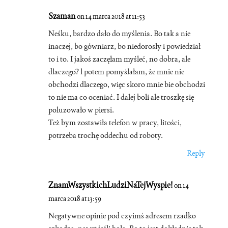
Szaman
on 14 marca 2018 at 11:53
Neśku, bardzo dało do myślenia. Bo tak a nie
inaczej, bo gówniarz, bo niedorosły i powiedział
to i to. I jakoś zaczęłam myśleć, no dobra, ale
dlaczego? l potem pomyślałam, że mnie nie
obchodzi dlaczego, więc skoro mnie bie obchodzi
to nie ma co oceniać. I dalej boli ale troszkę się
poluzowało w piersi.
Też bym zostawiła telefon w pracy, litości,
potrzeba trochę oddechu od roboty.
Reply
ZnamWszystkichLudziNaTejWyspie!
on 14
marca 2018 at 13:59
Negatywne opinie pod czyimś adresem rzadko