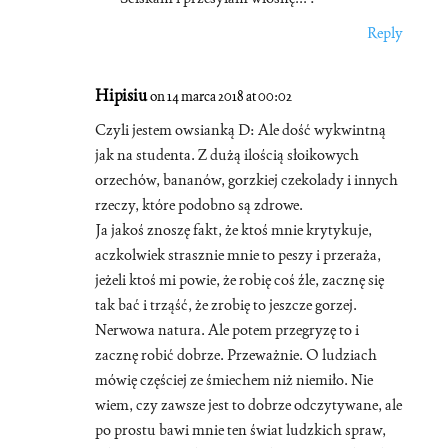
Reply
Hipisiu
on 14 marca 2018 at 00:02
Czyli jestem owsianką D: Ale dość wykwintną
jak na studenta. Z dużą ilością słoikowych
orzechów, bananów, gorzkiej czekolady i innych
rzeczy, które podobno są zdrowe.
Ja jakoś znoszę fakt, że ktoś mnie krytykuje,
aczkolwiek strasznie mnie to peszy i przeraża,
jeżeli ktoś mi powie, że robię coś źle, zacznę się
tak bać i trząść, że zrobię to jeszcze gorzej.
Nerwowa natura. Ale potem przegryzę to i
zacznę robić dobrze. Przeważnie. O ludziach
mówię częściej ze śmiechem niż niemiło. Nie
wiem, czy zawsze jest to dobrze odczytywane, ale
po prostu bawi mnie ten świat ludzkich spraw,