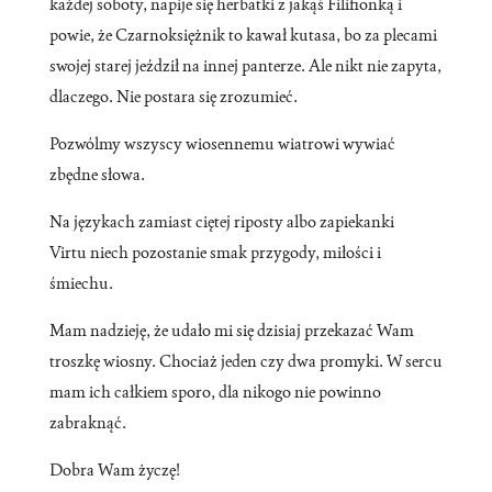
każdej soboty, napije się herbatki z jakąś Filifionką i
powie, że Czarnoksiężnik to kawał kutasa, bo za plecami
swojej starej jeździł na innej panterze. Ale nikt nie zapyta,
dlaczego. Nie postara się zrozumieć.
Pozwólmy wszyscy wiosennemu wiatrowi wywiać
zbędne słowa.
Na językach zamiast ciętej riposty albo zapiekanki
Virtu niech pozostanie smak przygody, miłości i
śmiechu.
Mam nadzieję, że udało mi się dzisiaj przekazać Wam
troszkę wiosny. Chociaż jeden czy dwa promyki. W sercu
mam ich całkiem sporo, dla nikogo nie powinno
zabraknąć.
Dobra Wam życzę!