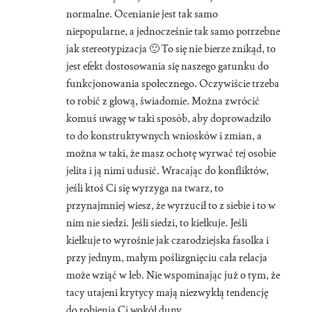
normalne. Ocenianie jest tak samo
niepopularne, a jednocześnie tak samo potrzebne
jak stereotypizacja 🙂 To się nie bierze znikąd, to
jest efekt dostosowania się naszego gatunku do
funkcjonowania społecznego. Oczywiście trzeba
to robić z głową, świadomie. Można zwrócić
komuś uwagę w taki sposób, aby doprowadziło
to do konstruktywnych wniosków i zmian, a
można w taki, że masz ochotę wyrwać tej osobie
jelita i ją nimi udusić. Wracając do konfliktów,
jeśli ktoś Ci się wyrzyga na twarz, to
przynajmniej wiesz, że wyrzucił to z siebie i to w
nim nie siedzi. Jeśli siedzi, to kiełkuje. Jeśli
kiełkuje to wyrośnie jak czarodziejska fasolka i
przy jednym, małym poślizgnięciu cała relacja
może wziąć w łeb. Nie wspominając już o tym, że
tacy utajeni krytycy mają niezwykłą tendencję
do robienia Ci wokół dupy.