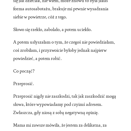
się jak dzieciak, nie wiem, może znowu to była jakaś
forma autosabotażu, brakuje mi pewnie wysadzania
siebie w powietrze, cóż z tego.
Słowo się rzekło, zabolało, a potem uciekło.
A potem usłyszałam o tym, że czegoś nie powiedziałam,
coś zrobiłam, i przyzwoicie byłoby jednak najpierw
powiedzieć, a potem robić.
Co począć?
Przeprosić.
Przeprosić nigdy nie zaszkodzi, tak jak zaszkodzić mogą
słowa, które wypowiadamy pod czyimś adresem.
Zwłaszcza, gdy niosą z sobą negatywną opinię.
Mama mi zawsze mówiła, że jestem za delikatna, za