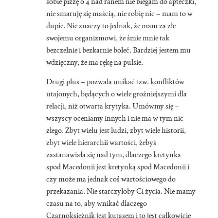
sobie pizzę o 4 nad ranem nie biegam do apteczki,
nie smaruję się maścią, nie robię nic – mam to w
dupie. Nie znaczy to jednak, że mam za złe
swojemu organizmowi, że śmie mnie tak
bezczelnie i bezkarnie boleć. Bardziej jestem mu
wdzięczny, że ma rękę na pulsie.
Drugi plus – pozwala unikać tzw. konfliktów
utajonych, będących o wiele groźniejszymi dla
relacji, niż otwarta krytyka. Umówmy się –
wszyscy oceniamy innych i nie ma w tym nic
złego. Zbyt wielu jest ludzi, zbyt wiele historii,
zbyt wiele hierarchii wartości, żebyś
zastanawiała się nad tym, dlaczego kretynka
spod Macedonii jest kretynką spod Macedonii i
czy może ma jednak coś wartościowego do
przekazania. Nie starczyłoby Ci życia. Nie mamy
czasu na to, aby wnikać dlaczego
Czarnoksiężnik jest kutasem i to jest całkowicie