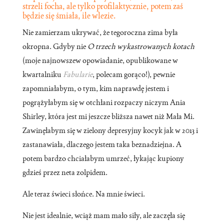
strzeli focha, ale tylko profilaktycznie, potem zaś
będzie się śmiała, ile wlezie.
Nie zamierzam ukrywać, że tegoroczna zima była
okropna. Gdyby nie
O trzech wykastrowanych kotach
(moje najnowszew opowiadanie, opublikowane w
kwartalniku
Fabularie
, polecam gorąco!), pewnie
zapomniałabym, o tym, kim naprawdę jestem i
pogrążyłabym się w otchłani rozpaczy niczym Ania
Shirley, która jest mi jeszcze bliższa nawet niż Mała Mi.
Zawinęłabym się w zielony depresyjny kocyk jak w 2013 i
zastanawiała, dlaczego jestem taka beznadziejna. A
potem bardzo chciałabym umrzeć, łykając kupiony
gdzieś przez neta zolpidem.
Ale teraz świeci słońce. Na mnie świeci.
Nie jest idealnie, wciąż mam mało siły, ale zaczęła się