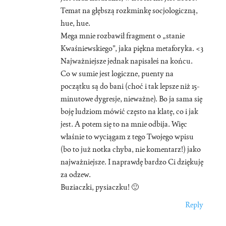
Temat na głębszą rozkminkę socjologiczną,
hue, hue.
Mega mnie rozbawił fragment o „stanie
Kwaśniewskiego”, jaka piękna metaforyka. <3
Najważniejsze jednak napisałeś na końcu.
Co w sumie jest logiczne, puenty na
początku są do bani (choć i tak lepsze niż 15-
minutowe dygresje, nieważne). Bo ja sama się
boję ludziom mówić często na klatę, co i jak
jest. A potem się to na mnie odbija. Więc
właśnie to wyciągam z tego Twojego wpisu
(bo to już notka chyba, nie komentarz!) jako
najważniejsze. I naprawdę bardzo Ci dziękuję
za odzew.
Buziaczki, pysiaczku! 🙂
Reply