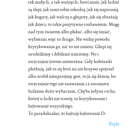
tak małych, a tak ważnych; bawi mnie, jak ludzie
są ślepi, jak sami sobie szkodzą, jak się napuszają
jak koguty, jak walczą o głupoty, jak się obrażają
jak dzieci; to takie pozytywne rozbawienie. Mogę
nad tym światem albo płakać, albo się śmiać,
wybieram więc to drugie. Nie widzę powodu
krytykowania go, nic to nie zmieni. Głupi się
urodziliśmy i debilami umrzemy. No i
zwyczajnie jestem nieuważna. Gdy koleżanki
plotkują, jak to się ktoś na nie krzywo spojrzał
albo zrobił nieuprzejmy gest, to ja się dziwię, bo
zwyczajnie tego nie zauważam i z automatu
ludziom dużo wybaczam. Chyba jedyna cecha,
której u ludzi nie trawię, to krytykowanie i
hejtowanie wszystkiego.
To paradoksalne, że hejtuję hejtowanie D:
Reply