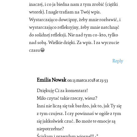
inaczej, i co ja biedna nam z tym zrobić (ciężki
wtorek). I nagle trafiam na Twój wpis.
Wystarczająco dowcipny, żeby mnie rozbawić, i
wystarczająco refleksyjny, żeby mnie natchnąć
do solidnej refleksji. Nie nad tym co-kto, tylko
nad sobą. Wielkie dzięki. Za wpis. I za wyczucie
czasu😀
Reply
Emilia Nowak
on 13 marca 2018 at 23:53
Dziękuję Ci za komentarz!
Miło czytać takie rzeczy, wiesz?
Inni nie liczą się tak bardzo, jak to, jak Ty się
z tym czujesz. I czy powinnaś w ogóle z tym
się jakkolwiek czuć. Bo może te emocje są
niepotrzebne?
Ściskam i przesyłam wiosnę!!! :*