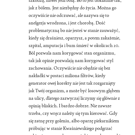
szkodzą, nawet jeśli bolą. Bo to jest dokładnie tak,
jak z bólem. Jest niezbędny do życia. Można go
oczywiście nie odczuwać, ale nazywa się to
anelgezja wrodzona, i jest chorobą. Dość
problematyczną bo nie jesteś w stanie zauważyć,
kiedy się draśniesz, oparzysz, a potem zakażenie,
szpital, amputacja i bum śmierć w okolicach 20.
Ból pozwala nam korygować stan organizmu,
tak jak opinie pozwalają nam korygować styl
zachowania. Oczywiście nie obędzie się bez
nakładki w postaci miliona filtrów, kiedy
generator owej korekty nie jest tak rozgarnięty
jak Twój organizm, a może być losowym głąbem
na ulicy, dlatego zazwyczaj liczymy się głównie z
opinią bliskich. I bardzo dobrze. Nie zawsze
trzeba, czy wręcz należy się tym kierować. Gdy
się zatnę przy goleniu, albo oparzę piekarnikiem
próbując w stanie Kwaśniewskiego podgrzać