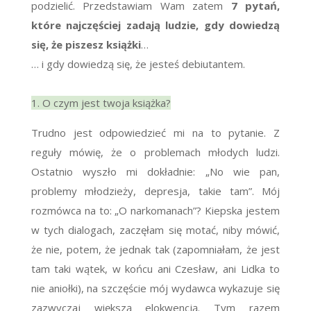
podzielić. Przedstawiam Wam zatem
7 pytań,
które najczęściej zadają ludzie, gdy dowiedzą
się, że piszesz książki
…
… i gdy dowiedzą się, że jesteś debiutantem.
1. O czym jest twoja książka?
Trudno jest odpowiedzieć mi na to pytanie. Z
reguły mówię, że o problemach młodych ludzi.
Ostatnio wyszło mi dokładnie: „No wie pan,
problemy młodzieży, depresja, takie tam”. Mój
rozmówca na to: „O narkomanach”? Kiepska jestem
w tych dialogach, zaczęłam się motać, niby mówić,
że nie, potem, że jednak tak (zapomniałam, że jest
tam taki wątek, w końcu ani Czesław, ani Lidka to
nie aniołki), na szczęście mój wydawca wykazuje się
zazwyczaj większą elokwencją. Tym razem