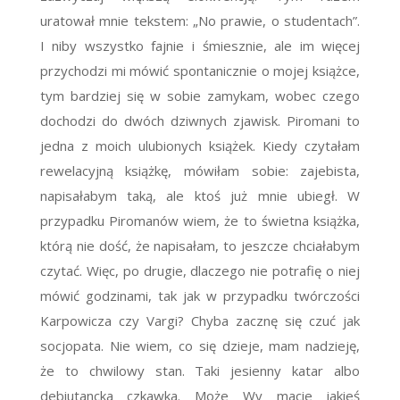
uratował mnie tekstem: „No prawie, o studentach”.
I niby wszystko fajnie i śmiesznie, ale im więcej
przychodzi mi mówić spontanicznie o mojej książce,
tym bardziej się w sobie zamykam, wobec czego
dochodzi do dwóch dziwnych zjawisk. Piromani to
jedna z moich ulubionych książek. Kiedy czytałam
rewelacyjną książkę, mówiłam sobie: zajebista,
napisałabym taką, ale ktoś już mnie ubiegł. W
przypadku Piromanów wiem, że to świetna książka,
którą nie dość, że napisałam, to jeszcze chciałabym
czytać. Więc, po drugie, dlaczego nie potrafię o niej
mówić godzinami, tak jak w przypadku twórczości
Karpowicza czy Vargi? Chyba zacznę się czuć jak
socjopata. Nie wiem, co się dzieje, mam nadzieję,
że to chwilowy stan. Taki jesienny katar albo
debiutancka czkawka. Może Wy macie jakieś