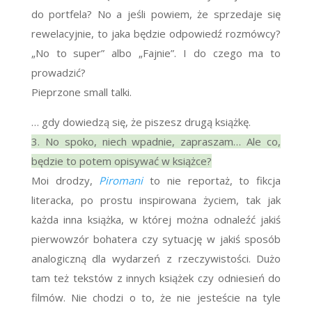
do portfela? No a jeśli powiem, że sprzedaje się
rewelacyjnie, to jaka będzie odpowiedź rozmówcy?
„No to super” albo „Fajnie”. I do czego ma to
prowadzić?
Pieprzone small talki.
… gdy dowiedzą się, że piszesz drugą książkę.
3. No spoko, niech wpadnie, zapraszam… Ale co,
będzie to potem opisywać w książce?
Moi drodzy,
Piromani
to nie reportaż, to fikcja
literacka, po prostu inspirowana życiem, tak jak
każda inna książka, w której można odnaleźć jakiś
pierwowzór bohatera czy sytuację w jakiś sposób
analogiczną dla wydarzeń z rzeczywistości. Dużo
tam też tekstów z innych książek czy odniesień do
filmów. Nie chodzi o to, że nie jesteście na tyle