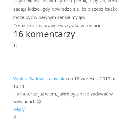
z tyłu okładki. Nawet tytuł tej notki, 7 pytań, które
zadają ludzie, gdy dowiedzą się, że piszesz książki,
może być w pewnym sensie mylący.
Teraz to już naprawdę wszystko w temacie.
16 komentarzy
Wioleta Sadowska (awiola)
on 18 września 2015 at
13:11
Ha ha teraz już wiem, jakich pytań nie zadawać w
wywiadach 😉
Reply