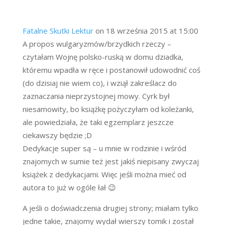
Fatalne Skutki Lektur
on 18 września 2015 at 15:00
A propos wulgaryzmów/brzydkich rzeczy –
czytałam Wojnę polsko-ruską w domu dziadka,
któremu wpadła w ręce i postanowił udowodnić coś
(do dzisiaj nie wiem co), i wziął zakreślacz do
zaznaczania nieprzystojnej mowy. Cyrk był
niesamowity, bo książkę pożyczyłam od koleżanki,
ale powiedziała, że taki egzemplarz jeszcze
ciekawszy będzie ;D
Dedykacje super są – u mnie w rodzinie i wśród
znajomych w sumie też jest jakiś niepisany zwyczaj
książek z dedykacjami. Więc jeśli można mieć od
autora to już w ogóle łał 😉
A jeśli o doświadczenia drugiej strony; miałam tylko
jedne takie, znajomy wydał wierszy tomik i został