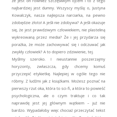
że jest on również szczęśliwym ojcem i to z tego
najbardziej jest dumny. Wszyscy myślą: o, Justyna
Kowalczyk, nasza najlepsza narciarka, na pewno
zdobędzie złoto! A jeśli nie zdobywa? A jeśli okazuje
się, że jest prawdziwym człowiekiem, nie plasteliną
wykreowaną przez media? Że i jej przydarza się
porażka, że może zachowywać się i odczuwać jak
zwykły człowiek? A to dopiero zdziwienie, tej.
Myślmy szeroko. I nieustannie poszerzajmy
horyzonty, zwłaszcza, gdy chcemy komuś
przyczepić etykietkę. Najlepiej w ogóle tego nie
róbmy. Z ludźmi jak z książkami. Możesz poznać na
pierwszy rzut oka, która to sci-fi, a która to powieść
psychologiczna, ale o czym traktuje i co tak
naprawdę jest jej głównym wątkiem – już nie
bardzo. Wypadałoby więc chociaż przeczytać tekst