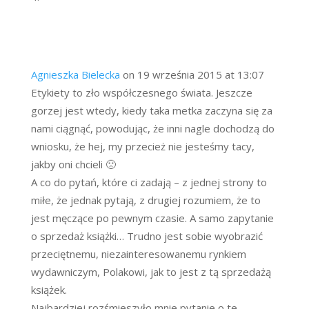
Agnieszka Bielecka
on 19 września 2015 at 13:07
Etykiety to zło współczesnego świata. Jeszcze
gorzej jest wtedy, kiedy taka metka zaczyna się za
nami ciągnąć, powodując, że inni nagle dochodzą do
wniosku, że hej, my przecież nie jesteśmy tacy,
jakby oni chcieli 🙁
A co do pytań, które ci zadają – z jednej strony to
miłe, że jednak pytają, z drugiej rozumiem, że to
jest męczące po pewnym czasie. A samo zapytanie
o sprzedaż książki… Trudno jest sobie wyobrazić
przeciętnemu, niezainteresowanemu rynkiem
wydawniczym, Polakowi, jak to jest z tą sprzedażą
książek.
Najbardziej rozśmieszyło mnie pytanie o te