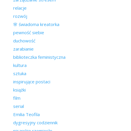
relacje
rozwój
🌸 świadoma kreatorka
pewność siebie
duchowość
zarabianie
biblioteczka feministyczna
kultura
sztuka
inspirujące postaci
książki
film
serial
Emilia Teofila
dygresyjny codziennik
pisarskie rzemiosło