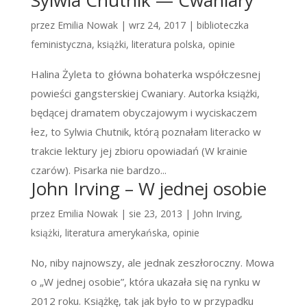
Sylwia Chutnik — Cwaniary
przez
Emilia Nowak
|
wrz 24, 2017
|
biblioteczka
feministyczna
,
książki
,
literatura polska
,
opinie
Halina Żyleta to główna bohaterka współczesnej
powieści gangsterskiej Cwaniary. Autorka książki,
będącej dramatem obyczajowym i wyciskaczem
łez, to Sylwia Chutnik, którą poznałam literacko w
trakcie lektury jej zbioru opowiadań (W krainie
czarów). Pisarka nie bardzo...
John Irving – W jednej osobie
przez
Emilia Nowak
|
sie 23, 2013
|
John Irving
,
książki
,
literatura amerykańska
,
opinie
No, niby najnowszy, ale jednak zeszłoroczny. Mowa
o „W jednej osobie”, która ukazała się na rynku w
2012 roku. Książkę, tak jak było to w przypadku