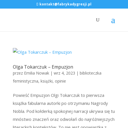
kontakt@fabrykadygresji.pl
Olga Tokarczuk – Empuzjon
przez
Emilia Nowak
|
wrz 4, 2023
|
biblioteczka
feministyczna
,
książki
,
opinie
Powieść Empuzjon Olgi Tokarczuk to pierwsza
książka fabularna autorki po otrzymaniu Nagrody
Nobla. Pod kołderką spokojnej narracji ukrywa się tu
mnóstwo znaczeń oraz odwołań do najróżniejszych
literackich kontekstów. To nie jest opowiastka z