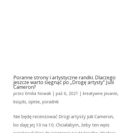
Poranne strony i artystyczne randki. Dlaczego
jeszcze warto sięgnąć po „Drogę artysty” Julii
Cameron?
przez
Emilia Nowak
|
paź 6, 2021
|
kreatywne pisanie
,
książki
,
opinie
,
poradnik
Nie będę recenzować Drogi artysty Julii Cameron,
bo daję jej 10 na 10. Chciałabym, żeby ten wpis
przekonał Was do sięgnięcia po tę książkę. Wydaje