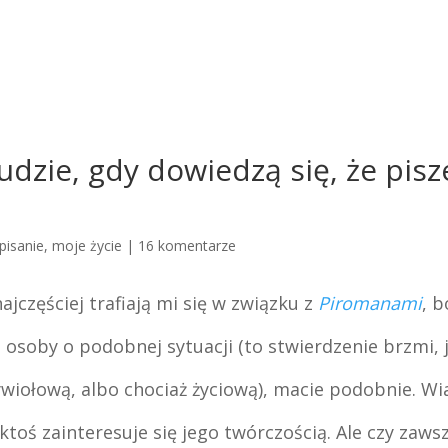
ludzie, gdy dowiedzą się, że pisz
pisanie
,
moje życie
|
16 komentarze
jczęściej trafiają mi się w związku z
Piromanami
, 
s osoby o podobnej sytuacji (to stwierdzenie brzmi,
żywiołową, albo chociaż życiową), macie podobnie. W
 ktoś zainteresuje się jego twórczością. Ale czy zaws