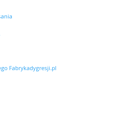
sania
Y
go Fabrykadygresji.pl