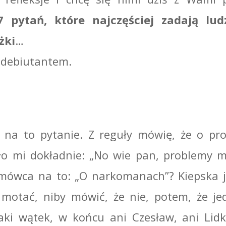
7 pytań, które najczęściej zadają lud
żki
…
ś debiutantem.
 na to pytanie. Z reguły mówię, że o pr
ło mi dokładnie: „No wie pan, problemy m
ozmówca na to: „O narkomanach”? Kiepska 
 motać, niby mówić, że nie, potem, że je
aki wątek, w końcu ani Czesław, ani Lidk