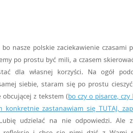
 bo nasze polskie zaciekawienie czasami 
emy po prostu być mili, a czasem skierowa
stać dla własnej korzyści. Na ogół pod
amej siebie, staram się po prostu cieszyć
 obcującej z tekstem (
bo czy o pisarce, czy 
ym konkretnie zastanawiam się TUTAJ, za
Lubię udzielać na nie odpowiedzi. Ale 
efleksje i chcę się nimi dziś z Wami po