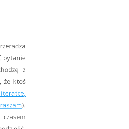
przeradza
ć pytanie
chodzę z
, że ktoś
literatce,
praszam
).
z czasem
dzielić.