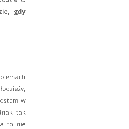
zie, gdy
oblemach
łodzieży,
jestem w
dnak tak
a to nie