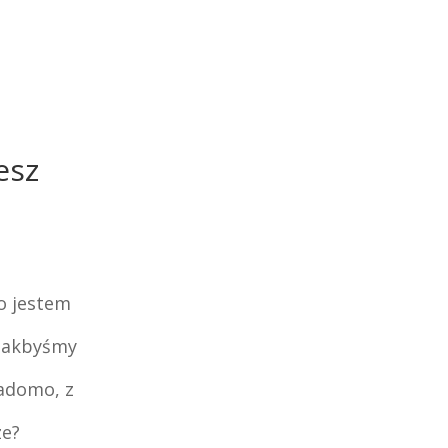
esz
bo jestem
 jakbyśmy
iadomo, z
ze?