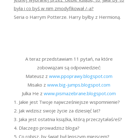
była i co byś w nim zmodyfikował /-a?
Seria o Harrym Potterze. Harry byłby z Hermioną.
A teraz przedstawiam 11 pytań, na które
zobowiązani są odpowiedzieć:
Mateusz z
www.ppoprawy.blogspot.com
Misako z
www.big-jumps.blogspot.com
Julka He z
www.pismazebrane.blogspot.com
1. Jakie jest Twoje najwcześniejsze wspomnienie?
2. Jak widzisz swoje życie za dziesięć lat?
3. Jaka jest ostatnia książka, którą przeczytałaś/eś?
4. Dlaczego prowadzisz bloga?
5. Co robisz, by świat był lepszym miejscem?