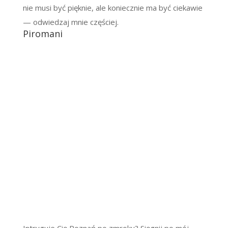
nie musi być pięknie, ale koniecznie ma być ciekawie
— odwiedzaj mnie częściej.
Piromani
Intryguje Cię Poznań po zmroku? Sięgnij po mój