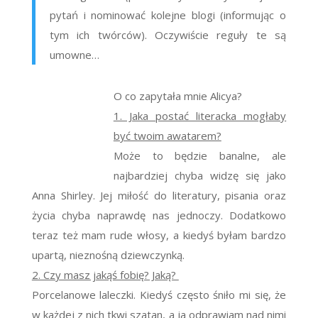
pytań i nominować kolejne blogi (informując o
tym ich twórców). Oczywiście reguły te są
umowne…
O co zapytała mnie Alicya?
1. Jaka postać literacka mogłaby
być twoim awatarem?
Może to będzie banalne, ale
najbardziej chyba widzę się jako
Anna Shirley. Jej miłość do literatury, pisania oraz
życia chyba naprawdę nas jednoczy. Dodatkowo
teraz też mam rude włosy, a kiedyś byłam bardzo
upartą, nieznośną dziewczynką.
2. Czy masz jakąś fobię? Jaką?
Porcelanowe laleczki. Kiedyś często śniło mi się, że
w każdej z nich tkwi szatan, a ja odprawiam nad nimi