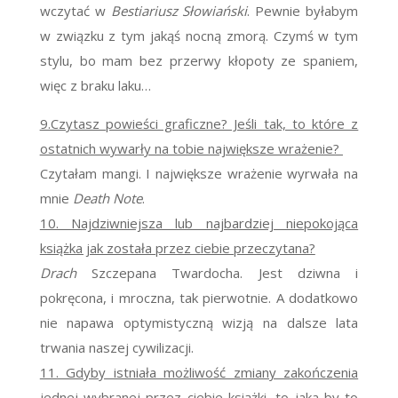
wczytać w
Bestiariusz Słowiański
. Pewnie byłabym
w związku z tym jakąś nocną zmorą. Czymś w tym
stylu, bo mam bez przerwy kłopoty ze spaniem,
więc z braku laku…
9.Czytasz powieści graficzne? Jeśli tak, to które z
ostatnich wywarły na tobie największe wrażenie?
Czytałam mangi. I największe wrażenie wyrwała na
mnie
Death Note
.
10. Najdziwniejsza lub najbardziej niepokojąca
książka jak została przez ciebie przeczytana?
Drach
Szczepana Twardocha. Jest dziwna i
pokręcona, i mroczna, tak pierwotnie. A dodatkowo
nie napawa optymistyczną wizją na dalsze lata
trwania naszej cywilizacji.
11. Gdyby istniała możliwość zmiany zakończenia
jednej wybranej przez ciebie książki, to jaka by to