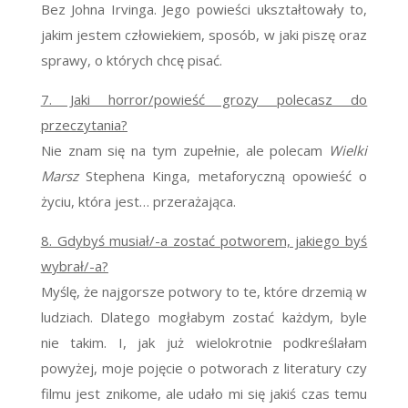
Bez Johna Irvinga. Jego powieści ukształtowały to,
jakim jestem człowiekiem, sposób, w jaki piszę oraz
sprawy, o których chcę pisać.
7. Jaki horror/powieść grozy polecasz do
przeczytania?
Nie znam się na tym zupełnie, ale polecam
Wielki
Marsz
Stephena Kinga, metaforyczną opowieść o
życiu, która jest… przerażająca.
8. Gdybyś musiał/-a zostać potworem, jakiego byś
wybrał/-a?
Myślę, że najgorsze potwory to te, które drzemią w
ludziach. Dlatego mogłabym zostać każdym, byle
nie takim. I, jak już wielokrotnie podkreślałam
powyżej, moje pojęcie o potworach z literatury czy
filmu jest znikome, ale udało mi się jakiś czas temu