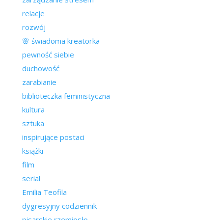
relacje
rozwój
🌸 świadoma kreatorka
pewność siebie
duchowość
zarabianie
biblioteczka feministyczna
kultura
sztuka
inspirujące postaci
książki
film
serial
Emilia Teofila
dygresyjny codziennik
pisarskie rzemiosło