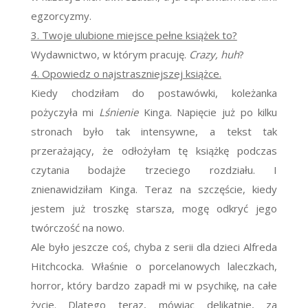
egzorcyzmy.
3. Twoje ulubione miejsce pełne książek to?
Wydawnictwo, w którym pracuję.
Crazy, huh
?
4. Opowiedz o najstraszniejszej książce.
Kiedy chodziłam do postawówki, koleżanka
pożyczyła mi
Lśnienie
Kinga. Napięcie już po kilku
stronach było tak intensywne, a tekst tak
przerażający, że odłożyłam tę książkę podczas
czytania bodajże trzeciego rozdziału. I
znienawidziłam Kinga. Teraz na szczęście, kiedy
jestem już troszkę starsza, mogę odkryć jego
twórczość na nowo.
Ale było jeszcze coś, chyba z serii dla dzieci Alfreda
Hitchcocka. Właśnie o porcelanowych laleczkach,
horror, który bardzo zapadł mi w psychikę, na całe
życie. Dlatego teraz, mówiąc delikatnie, za