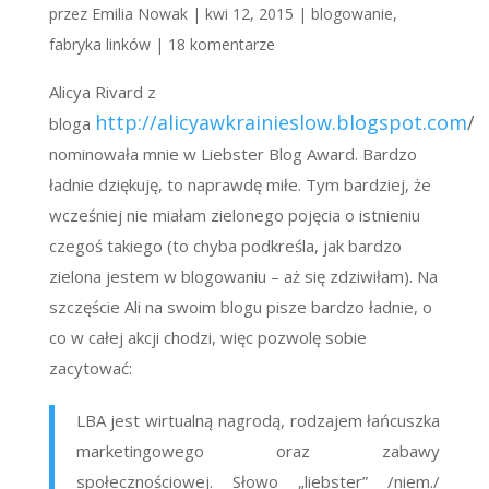
przez
Emilia Nowak
|
kwi 12, 2015
|
blogowanie
,
fabryka linków
|
18 komentarze
Alicya Rivard z
http://alicyawkrainieslow.blogspot.com
/
bloga
nominowała mnie w Liebster Blog Award. Bardzo
ładnie dziękuję, to naprawdę miłe. Tym bardziej, że
wcześniej nie miałam zielonego pojęcia o istnieniu
czegoś takiego (to chyba podkreśla, jak bardzo
zielona jestem w blogowaniu – aż się zdziwiłam). Na
szczęście Ali na swoim blogu pisze bardzo ładnie, o
co w całej akcji chodzi, więc pozwolę sobie
zacytować:
LBA jest wirtualną nagrodą, rodzajem łańcuszka
marketingowego oraz zabawy
społecznościowej. Słowo „liebster” /niem./