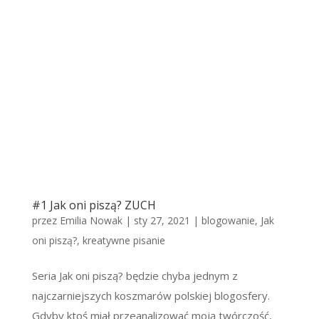
#1 Jak oni piszą? ZUCH
przez
Emilia Nowak
|
sty 27, 2021
|
blogowanie
,
Jak
oni piszą?
,
kreatywne pisanie
Seria Jak oni piszą? będzie chyba jednym z
najczarniejszych koszmarów polskiej blogosfery.
Gdyby ktoś miał przeanalizować moją twórczość,