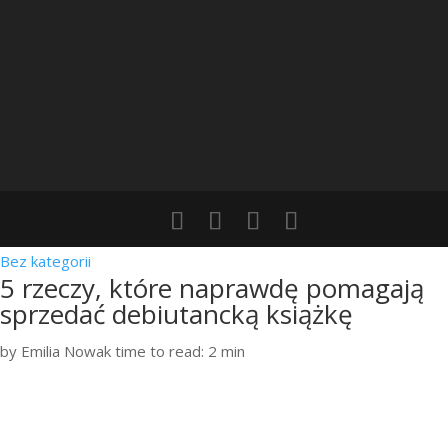
Bez kategorii
5 rzeczy, które naprawdę pomagają
sprzedać debiutancką książkę
by Emilia Nowak
time to read: 2 min