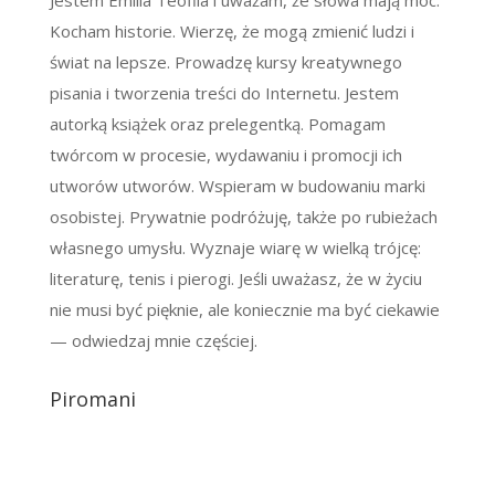
Jestem Emilia Teofila i uważam, że słowa mają moc.
Kocham historie. Wierzę, że mogą zmienić ludzi i
świat na lepsze. Prowadzę kursy kreatywnego
pisania i tworzenia treści do Internetu. Jestem
autorką książek oraz prelegentką. Pomagam
twórcom w procesie, wydawaniu i promocji ich
utworów utworów. Wspieram w budowaniu marki
osobistej. Prywatnie podróżuję, także po rubieżach
własnego umysłu. Wyznaje wiarę w wielką trójcę:
literaturę, tenis i pierogi. Jeśli uważasz, że w życiu
nie musi być pięknie, ale koniecznie ma być ciekawie
— odwiedzaj mnie częściej.
Piromani