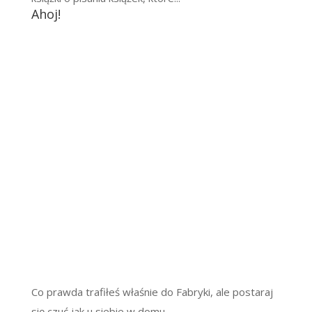
Ahoj!
Co prawda trafiłeś właśnie do Fabryki, ale postaraj
się czuć jak u siebie w domu.