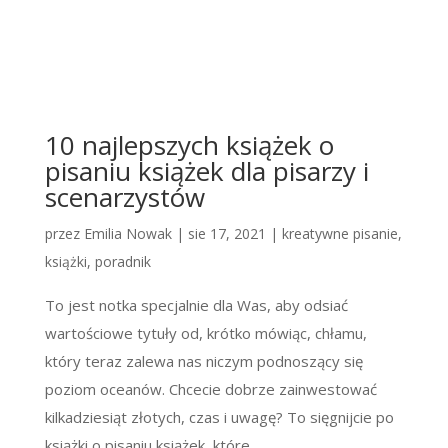
10 najlepszych książek o
pisaniu książek dla pisarzy i
scenarzystów
przez
Emilia Nowak
|
sie 17, 2021
|
kreatywne pisanie
,
książki
,
poradnik
To jest notka specjalnie dla Was, aby odsiać
wartościowe tytuły od, krótko mówiąc, chłamu,
który teraz zalewa nas niczym podnoszący się
poziom oceanów. Chcecie dobrze zainwestować
kilkadziesiąt złotych, czas i uwagę? To sięgnijcie po
książki o pisaniu książek, które...