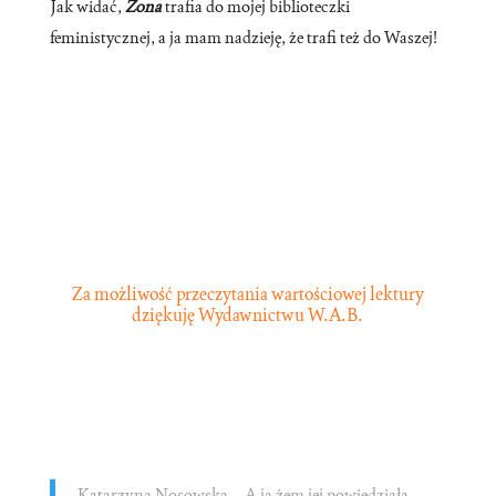
Jak widać,
Żona
trafia do mojej biblioteczki
feministycznej, a ja mam nadzieję, że trafi też do Waszej!
Za możliwość przeczytania wartościowej lektury
dziękuję Wydawnictwu W.A.B.
Katarzyna Nosowska – A ja żem jej powiedziała…