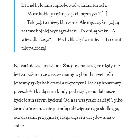
łatwiej było im zaaprobować w miniaturach.
—
Może kobiety różnią się od mężczyzn? […]
—
Tak […], to niewykluczone. Ale mężczyźni […] są
zawsze hojniej wynagradzani. To oni są ważni. A
wiesz dlaczego?
—
Pochyliła się do mnie.
—
Bo sami
tak twierdzą!
Najważniejsze przesłanie
Żony
to chyba to, że nigdy nie
jest za późno, i że zawsze mamy wybór. I nawet, jeśli
jesteśmy
tylko
kobietami a mężczyźni, los czy koszmary
przeszłości kładą nam kłody pod nogi, to nadal nasze
życie jest naszym życiem! Od nas wszystko zależy! Tylko
że niektóre z nas nie potrafią udźwignąć tego słodkiego,
acz czasami przygniatającego ciężaru decydowania o
sobie.