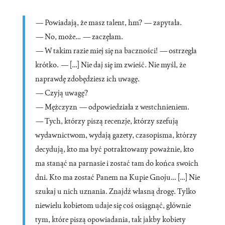
—
Powiadają, że masz talent, hm?
—
zapytała.
—
No, może…
—
zaczęłam.
—
W takim razie miej się na baczności!
—
ostrzegła
krótko.
—
[…] Nie daj się im zwieść. Nie myśl, że
naprawdę zdobędziesz ich uwagę.
—
Czyją uwagę?
—
Mężczyzn
—
odpowiedziała z westchnieniem.
—
Tych, którzy piszą recenzje, którzy szefują
wydawnictwom, wydają gazety, czasopisma, którzy
decydują, kto ma być potraktowany poważnie, kto
ma stanąć na parnasie i zostać tam do końca swoich
dni. Kto ma zostać Panem na Kupie Gnoju… […] Nie
szukaj u nich uznania. Znajdź własną drogę. Tylko
niewielu kobietom udaje się coś osiągnąć, głównie
tym, które piszą opowiadania, tak jakby kobiety