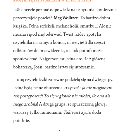
Jeśli chcecie poznać odpowiedź na te pytania, koniecznie
przeczytajcie powieść
Meg Wolitzer
. To bardzo dobra
książka. Pełna refleksji, melancholii, smutku… Ale nie
można się od niej oderwać. Twist, który spotyka
czytelnika na samym końcu, nawet, jeśli dla części
odbiorców do przewidzenia, to i tak potrafi nieźle
sponiewierać. Najgorsze jest jednak to, że z główną
bohaterką, Joan, bardzo łatwo się utożsamić.
I tutaj czytelniczki zapewne podzielą się na dwie grupy.
Jedne będą pełne oburzenia krzyczeć:
ja nie mogłabym
tak postępować! To się w głowie nie mieści, ile ona dla
niego zrobiła
! A druga grupa, ze spuszczoną głową,
wzruszy tylko ramionami.
Takie jest życie
, doda
potulnie.