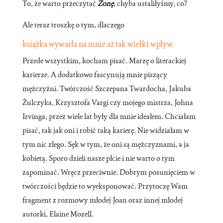
To, że warto przeczytać
Żonę
, chyba ustaliłyśmy, co?
Ale teraz troszkę o tym, dlaczego
książka wywarła na mnie aż tak wielki wpływ.
Przede wszystkim, kocham pisać. Marzę o literackiej
karierze. A dodatkowo fascynują mnie piszący
mężczyźni. Twórczość Szczepana Twardocha, Jakuba
Żulczyka, Krzysztofa Vargi czy mojego mistrza, Johna
Irvinga, przez wiele lat były dla mnie ideałem. Chciałam
pisać, tak jak oni i robić taką karierę. Nie widziałam w
tym nic złego. Sęk w tym, że oni są mężczyznami, a ja
kobietą. Sporo dzieli nasze płcie i nie warto o tym
zapominać. Wręcz przeciwnie. Dobrym posunięciem w
twórczości będzie to wyeksponować. Przytoczę Wam
fragment z rozmowy młodej Joan oraz innej młodej
autorki, Elaine Mozell.