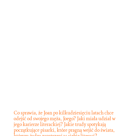
Co sprawia, że Joan po kilkudziesięciu latach chce
odejść od swojego męża, Joego? Jaki miała udział w
jego karierze literackiej? Jakie trudy spotykają
początkujące pisarki, które pragną wejść do świata,
którym żądzą zapatrzeni w siebie literaci?