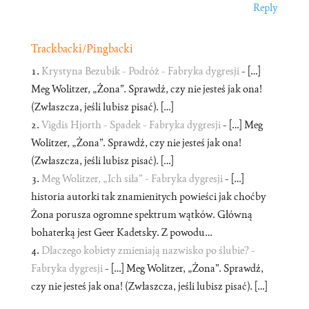
Reply
Trackbacki/Pingbacki
Krystyna Bezubik - Podróż - Fabryka dygresji
- […]
Meg Wolitzer, „Żona”. Sprawdź, czy nie jesteś jak ona!
(Zwłaszcza, jeśli lubisz pisać). […]
Vigdis Hjorth - Spadek - Fabryka dygresji
- […] Meg
Wolitzer, „Żona”. Sprawdź, czy nie jesteś jak ona!
(Zwłaszcza, jeśli lubisz pisać). […]
Meg Wolitzer, „Ich siła” - Fabryka dygresji
- […]
historia autorki tak znamienitych powieści jak choćby
Żona porusza ogromne spektrum wątków. Główną
bohaterką jest Geer Kadetsky. Z powodu…
Dlaczego kobiety zmieniają nazwisko po ślubie? -
Fabryka dygresji
- […] Meg Wolitzer, „Żona”. Sprawdź,
czy nie jesteś jak ona! (Zwłaszcza, jeśli lubisz pisać). […]