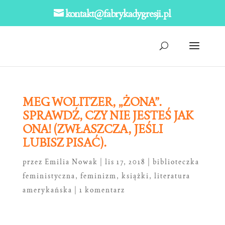
kontakt@fabrykadygresji.pl
MEG WOLITZER, „ŻONA”.
SPRAWDŹ, CZY NIE JESTEŚ JAK
ONA! (ZWŁASZCZA, JEŚLI
LUBISZ PISAĆ).
przez
Emilia Nowak
|
lis 17, 2018
|
biblioteczka
feministyczna
,
feminizm
,
książki
,
literatura
amerykańska
|
1 komentarz