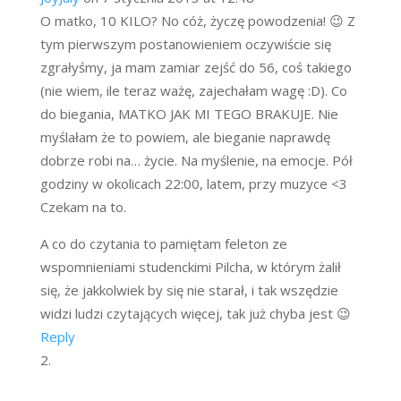
O matko, 10 KILO? No cóż, życzę powodzenia! 😉 Z
tym pierwszym postanowieniem oczywiście się
zgrałyśmy, ja mam zamiar zejść do 56, coś takiego
(nie wiem, ile teraz ważę, zajechałam wagę :D). Co
do biegania, MATKO JAK MI TEGO BRAKUJE. Nie
myślałam że to powiem, ale bieganie naprawdę
dobrze robi na… życie. Na myślenie, na emocje. Pół
godziny w okolicach 22:00, latem, przy muzyce <3
Czekam na to.
A co do czytania to pamiętam feleton ze
wspomnieniami studenckimi Pilcha, w którym żalił
się, że jakkolwiek by się nie starał, i tak wszędzie
widzi ludzi czytających więcej, tak już chyba jest 😉
Reply