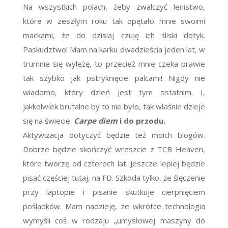
Na wszystkich polach, żeby zwalczyć lenistwo,
które w zeszłym roku tak opętało mnie swoimi
mackami, że do dzisiaj czuję ich śliski dotyk.
Paskudztwo! Mam na karku dwadzieścia jeden lat, w
trumnie się wyleżę, to przecież mnie czeka prawie
tak szybko jak pstryknięcie palcami! Nigdy nie
wiadomo, który dzień jest tym ostatnim. I,
jakkolwiek brutalne by to nie było, tak właśnie dzieje
się na świecie.
Carpe diem
i do przodu.
Aktywizacja dotyczyć będzie też moich blogów.
Dobrze będzie skończyć wreszcie z TCB Heaven,
które tworzę od czterech lat. Jeszcze lepiej będzie
pisać częściej tutaj, na FD. Szkoda tylko, że ślęczenie
przy laptopie i pisanie skutkuje cierpnięciem
pośladków. Mam nadzieję, że wkrótce technologia
wymyśli coś w rodzaju „umysłowej maszyny do