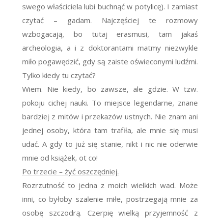
swego właściciela lubi buchnąć w potylicę). I zamiast
czytać – gadam. Najczęściej te rozmowy
wzbogacają, bo tutaj erasmusi, tam jakaś
archeologia, a i z doktorantami matmy niezwykle
miło pogawędzić, gdy są zaiste oświeconymi ludźmi.
Tylko kiedy tu czytać?
Wiem. Nie kiedy, bo zawsze, ale gdzie. W tzw.
pokoju cichej nauki. To miejsce legendarne, znane
bardziej z mitów i przekazów ustnych. Nie znam ani
jednej osoby, która tam trafiła, ale mnie się musi
udać. A gdy to już się stanie, nikt i nic nie oderwie
mnie od książek, ot co!
Po trzecie – żyć oszczędniej.
Rozrzutność to jedna z moich wielkich wad. Może
inni, co byłoby szalenie miłe, postrzegają mnie za
osobę szczodrą. Czerpię wielką przyjemność z