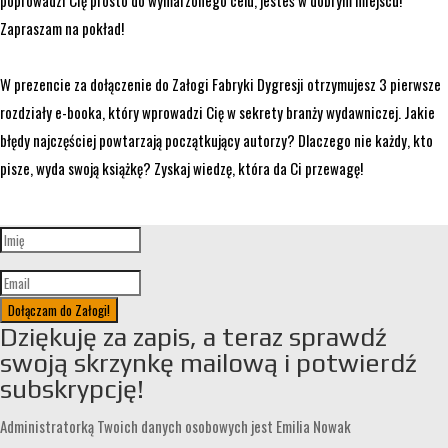
poprowadzi Cię prosto do wymarzonego celu, jesteś w dobrym miejscu!
Zapraszam na pokład!
W prezencie za dołączenie do Załogi Fabryki Dygresji otrzymujesz 3 pierwsze
rozdziały e-booka, który wprowadzi Cię w sekrety branży wydawniczej. Jakie
błędy najczęściej powtarzają początkujący autorzy? Dlaczego nie każdy, kto
pisze, wyda swoją książkę? Zyskaj wiedzę, która da Ci przewagę!
Dołączam do Załogi!
Dziękuję za zapis, a teraz sprawdź
swoją skrzynkę mailową i potwierdź
subskrypcję!
Administratorką Twoich danych osobowych jest Emilia Nowak