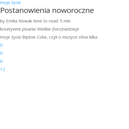
moje życie
Postanowienia noworoczne
by Emilia Nowak
time to read: 5 min
kreatywne pisanie
Wielkie (bez)nadzieje
moje życie
Będzie Coke, czyli o muzyce słów kilka
0
0
0
12