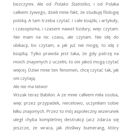
bezczynni. Ale od
Polako Statistiko
, i od Polaka
całkiem żywego, dzieli mnie fakt, że studiuję filologię
polską. A tam trzeba czytać. I całe książki, i artykuły,
i czasopisma, i czasem nawet bzdury, więc czytam.
Nie mam na nic czasu, ale czytam. Nie idę do
ubikacji, bo czytam, a jak już nie mogę, to idę z
książką. Tylko prawda jest taka, że gdy patrzę na
moich znajomych z uczelni, to oni jakoś mogą czytać
więcej. Dziwi mnie ten fenomen, chcę czytać tak, jak
oni czytają.
Ale nie ma łatwo!
Wszak teraz Babilon. A ze mnie całkiem miła osoba,
więc przez przypadek, niecelowo, uczyniłam sobie
kilku znajomych. Przez to mój aspołeczny wizerunek
uległ chyba kompletnej destrukcji (acz zdarza się
jeszcze, że wraca, jak złośliwy bumerang, który