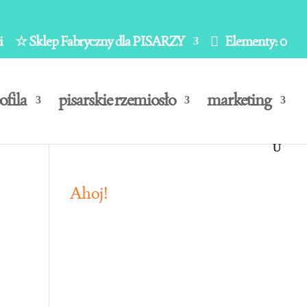
i
☆ Sklep Fabryczny dla PISARZY
Elementy: 0
ofila
pisarskie rzemiosło
marketing
Ahoj!