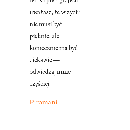
tenis i pierogi. Jeśli
uważasz, że w życiu
nie musi być
pięknie, ale
koniecznie ma być
ciekawie —
odwiedzaj mnie
częściej.
Piromani