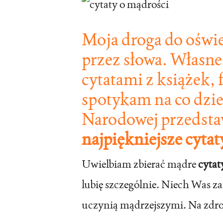
Moja droga do oświ
przez słowa. Własn
cytatami z książek, 
spotykam na co dzie
Narodowej przeds
najpiękniejsze cyta
Uwielbiam zbierać mądre
cytat
lubię szczególnie. Niech Was za
uczynią mądrzejszymi. Na zdro