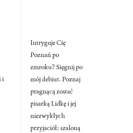
Intryguje Cię
Poznań po
zmroku? Sięgnij po
 i
mój debiut. Poznaj
pragnącą zostać
pisarką Lidkę i jej
niezwykłych
przyjaciół: szaloną