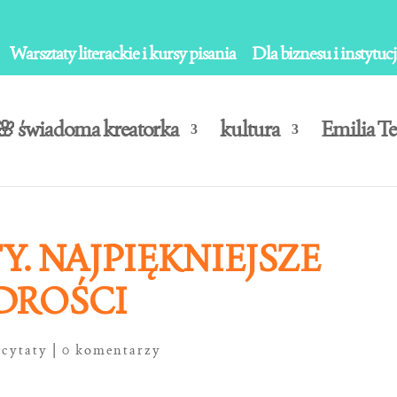
Warsztaty literackie i kursy pisania
Dla biznesu i instytucj
🌸 świadoma kreatorka
kultura
Emilia Te
. NAJPIĘKNIEJSZE
DROŚCI
|
cytaty
|
0 komentarzy