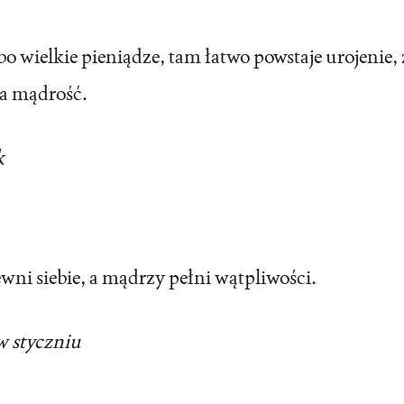
o wielkie pieniądze, tam łatwo powstaje urojenie, 
za mądrość.
k
ewni siebie, a mądrzy pełni wątpliwości.
w styczniu