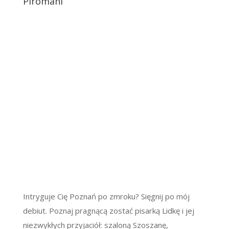
Piromani
Intryguje Cię Poznań po zmroku? Sięgnij po mój
debiut. Poznaj pragnącą zostać pisarką Lidkę i jej
niezwykłych przyjaciół: szaloną Szoszanę,