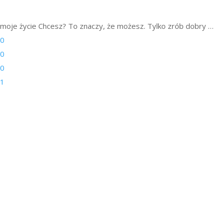
moje życie
Chcesz? To znaczy, że możesz. Tylko zrób dobry …
0
0
0
1