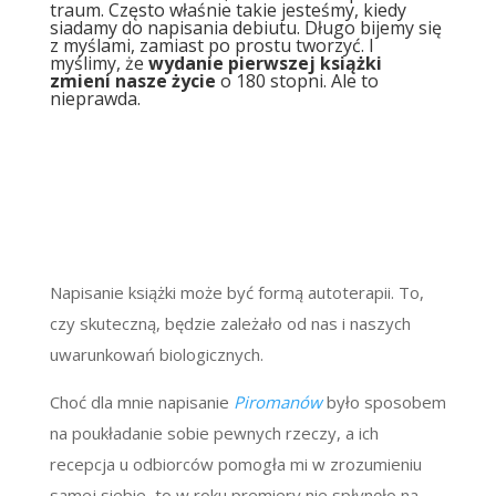
traum. Często właśnie takie jesteśmy, kiedy
siadamy do napisania debiutu. Długo bijemy się
z myślami, zamiast po prostu tworzyć. I
myślimy, że
wydanie pierwszej książki
zmieni nasze życie
o 180 stopni. Ale to
nieprawda.
Napisanie książki może być formą autoterapii. To,
czy skuteczną, będzie zależało od nas i naszych
uwarunkowań biologicznych.
Choć dla mnie napisanie
Piromanów
było sposobem
na poukładanie sobie pewnych rzeczy, a ich
recepcja u odbiorców pomogła mi w zrozumieniu
samej siebie, to w roku premiery nie spłynęło na